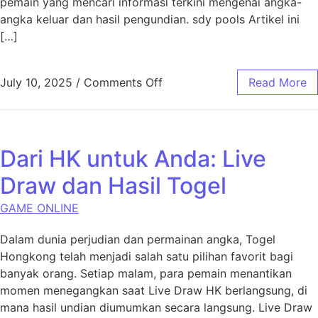
pemain yang mencari informasi terkini mengenai angka-
angka keluar dan hasil pengundian. sdy pools Artikel ini
[…]
on Panduan Lengkap Togel S
July 10, 2025
/
Comments Off
Read More
Dari HK untuk Anda: Live
Draw dan Hasil Togel
GAME ONLINE
Dalam dunia perjudian dan permainan angka, Togel
Hongkong telah menjadi salah satu pilihan favorit bagi
banyak orang. Setiap malam, para pemain menantikan
momen menegangkan saat Live Draw HK berlangsung, di
mana hasil undian diumumkan secara langsung. Live Draw