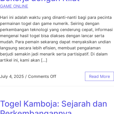
GAME ONLINE
Hari ini adalah waktu yang dinanti-nanti bagi para pecinta
permainan togel dan game numerik. Seiring dengan
perkembangan teknologi yang cenderung cepat, informasi
mengenai hasil togel bisa diakses dengan lancar serta
mudah. Para pemain sekarang dapat menyaksikan undian
langsung secara lebih efisien, membuat pengalaman
berjudi semakin jadi menarik serta partisipatif. Di dalam
artikel ini, kami akan […]
on Hasil Langsung Hari Ini: Be
July 4, 2025
/
Comments Off
Read More
Togel Kamboja: Sejarah dan
Perkembangannya