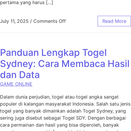
pertama yang harus […]
on Panduan Utuh Login platf
July 11, 2025
/
Comments Off
Read More
Panduan Lengkap Togel
Sydney: Cara Membaca Hasil
dan Data
GAME ONLINE
Dalam dunia perjudian, togel atau togel angka sangat
populer di kalangan masyarakat Indonesia. Salah satu jenis
togel yang banyak dimainkan adalah Togel Sydney, yang
sering juga disebut sebagai Togel SDY. Dengan berbagai
cara permainan dan hasil yang bisa diperoleh, banyak