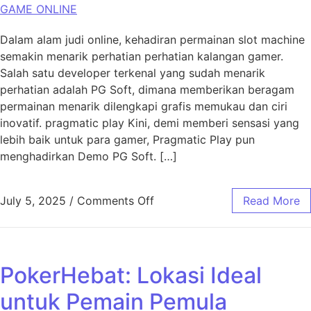
GAME ONLINE
Dalam alam judi online, kehadiran permainan slot machine
semakin menarik perhatian perhatian kalangan gamer.
Salah satu developer terkenal yang sudah menarik
perhatian adalah PG Soft, dimana memberikan beragam
permainan menarik dilengkapi grafis memukau dan ciri
inovatif. pragmatic play Kini, demi memberi sensasi yang
lebih baik untuk para gamer, Pragmatic Play pun
menghadirkan Demo PG Soft. […]
on Menjadi Master Bermain Sl
July 5, 2025
/
Comments Off
Read More
PokerHebat: Lokasi Ideal
untuk Pemain Pemula