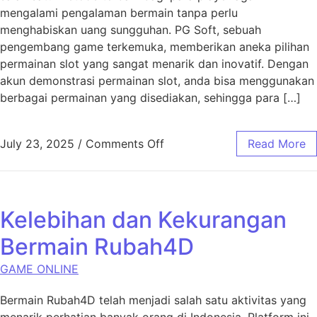
mengalami pengalaman bermain tanpa perlu
menghabiskan uang sungguhan. PG Soft, sebuah
pengembang game terkemuka, memberikan aneka pilihan
permainan slot yang sangat menarik dan inovatif. Dengan
akun demonstrasi permainan slot, anda bisa menggunakan
berbagai permainan yang disediakan, sehingga para […]
on PG Soft dan Keajaiban S
July 23, 2025
/
Comments Off
Read More
Kelebihan dan Kekurangan
Bermain Rubah4D
GAME ONLINE
Bermain Rubah4D telah menjadi salah satu aktivitas yang
menarik perhatian banyak orang di Indonesia. Platform ini