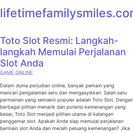
Skip to content
lifetimefamilysmiles.c
Toto Slot Resmi: Langkah-
langkah Memulai Perjalanan
Slot Anda
GAME ONLINE
Dalam dunia perjudian online, banyak pemain yang
mencari pengalaman seru dan mengasyikkan. Salah satu
permainan yang semakin populer adalah Toto Slot. Dengan
berbagai pilihan menarik dan potensi kemenangan yang
besar, Toto Slot menjadi pilihan utama di kalangan
penggemar slot. Apakah Anda siap memulai perjalanan
bermain slot Anda dan meraih peluang kemenangan? Jika