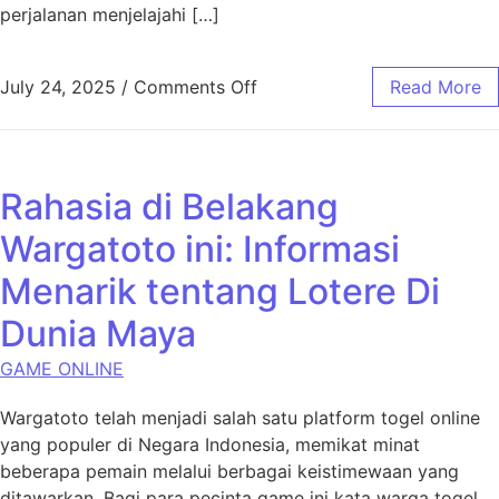
perjalanan menjelajahi […]
on Keseruan dan Tantangan 
July 24, 2025
/
Comments Off
Read More
Rahasia di Belakang
Wargatoto ini: Informasi
Menarik tentang Lotere Di
Dunia Maya
GAME ONLINE
Wargatoto telah menjadi salah satu platform togel online
yang populer di Negara Indonesia, memikat minat
beberapa pemain melalui berbagai keistimewaan yang
ditawarkan. Bagi para pecinta game ini kata warga togel