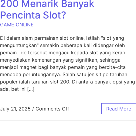
200 Menarik Banyak
Pencinta Slot?
GAME ONLINE
Di dalam alam permainan slot online, istilah "slot yang
menguntungkan" semakin beberapa kali didengar oleh
pemain. Ide tersebut mengacu kepada slot yang kerap
menyediakan kemenangan yang signifikan, sehingga
menjadi magnet bagi banyak pemain yang bercita-cita
mencoba peruntungannya. Salah satu jenis tipe taruhan
populer ialah taruhan slot 200. Di antara banyak opsi yang
ada, bet ini […]
on Slot Gacor: Kenapa Slot 
July 21, 2025
/
Comments Off
Read More