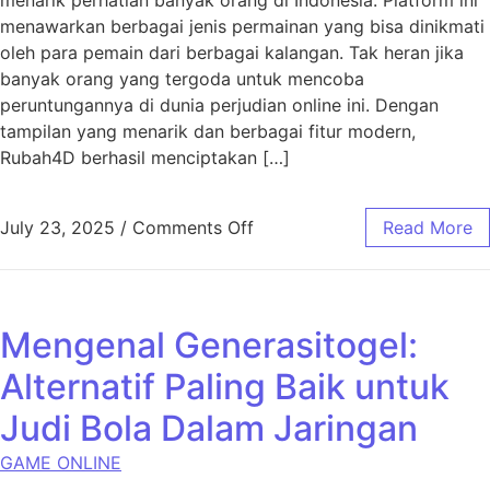
menawarkan berbagai jenis permainan yang bisa dinikmati
oleh para pemain dari berbagai kalangan. Tak heran jika
banyak orang yang tergoda untuk mencoba
peruntungannya di dunia perjudian online ini. Dengan
tampilan yang menarik dan berbagai fitur modern,
Rubah4D berhasil menciptakan […]
on Kelebihan dan Kekurang
July 23, 2025
/
Comments Off
Read More
Mengenal Generasitogel:
Alternatif Paling Baik untuk
Judi Bola Dalam Jaringan
GAME ONLINE