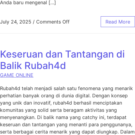
Anda baru mengenal […]
on Toto Slot Resmi: Langkah
July 24, 2025
/
Comments Off
Read More
Keseruan dan Tantangan di
Balik Rubah4d
GAME ONLINE
Rubah4d telah menjadi salah satu fenomena yang menarik
perhatian banyak orang di dunia digital. Dengan konsep
yang unik dan inovatif, rubah4d berhasil menciptakan
komunitas yang solid serta beragam aktivitas yang
menyenangkan. Di balik nama yang catchy ini, terdapat
keseruan dan tantangan yang menanti para penggunanya,
serta berbagai cerita menarik yang dapat diungkap. Dalam