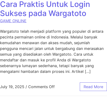
Cara Praktis Untuk Login
Sukses pada Wargatoto
GAME ONLINE
Wargatoto telah menjadi platform yang populer di antara
pecinta permainan online di Indonesia. Melalui banyak
kemudahan menawan dan akses mudah, sejumlah
pengguna mencari jalan untuk bergabung dan merasakan
semua yang disediakan oleh Wargatoto. Cara untuk
mendaftar dan masuk ke profil Anda di Wargatoto
sebenarnya lumayan sederhana, tetapi banyak yang
mengalami hambatan dalam proses ini. Artikel […]
on Cara Praktis Untuk Logi
July 19, 2025
/
Comments Off
Read More