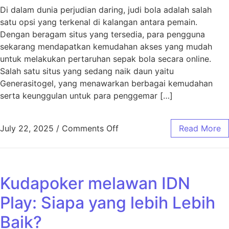
Di dalam dunia perjudian daring, judi bola adalah salah
satu opsi yang terkenal di kalangan antara pemain.
Dengan beragam situs yang tersedia, para pengguna
sekarang mendapatkan kemudahan akses yang mudah
untuk melakukan pertaruhan sepak bola secara online.
Salah satu situs yang sedang naik daun yaitu
Generasitogel, yang menawarkan berbagai kemudahan
serta keunggulan untuk para penggemar […]
on Mengenal Generasitogel: A
July 22, 2025
/
Comments Off
Read More
Kudapoker melawan IDN
Play: Siapa yang lebih Lebih
Baik?