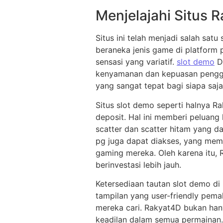
Menjelajahi Situs 
Situs ini telah menjadi salah sa
beraneka jenis game di platform 
sensasi yang variatif.
slot demo
Da
kenyamanan dan kepuasan penggu
yang sangat tepat bagi siapa saj
Situs slot demo seperti halnya R
deposit. Hal ini memberi peluang
scatter dan scatter hitam yang 
pg juga dapat diakses, yang mem
gaming mereka. Oleh karena itu,
berinvestasi lebih jauh.
Ketersediaan tautan slot demo 
tampilan yang user-friendly pem
mereka cari. Rakyat4D bukan ha
keadilan dalam semua permainan.