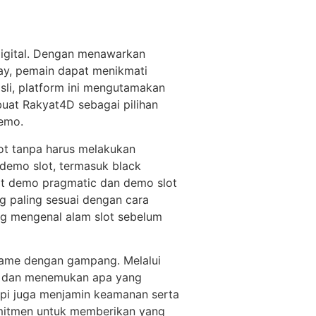
 digital. Dengan menawarkan
lay, pemain dapat menikmati
sli, platform ini mengutamakan
uat Rakyat4D sebagai pilihan
demo.
lot tanpa harus melakukan
 demo slot, termasuk black
ot demo pragmatic dan demo slot
 paling sesuai dengan cara
ng mengenal alam slot sebelum
ame dengan gampang. Melalui
ot dan menemukan apa yang
pi juga menjamin keamanan serta
omitmen untuk memberikan yang