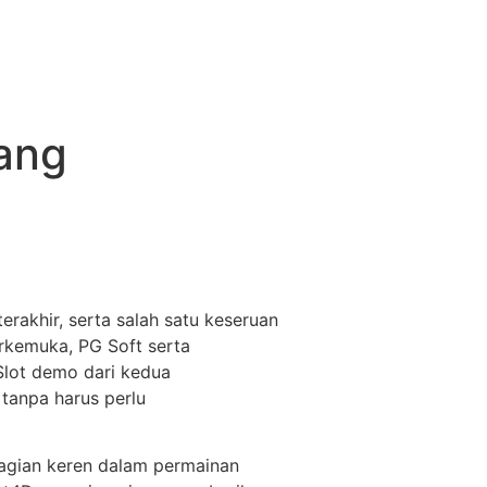
ang
rakhir, serta salah satu keseruan
erkemuka, PG Soft serta
Slot demo dari kedua
tanpa harus perlu
 bagian keren dalam permainan