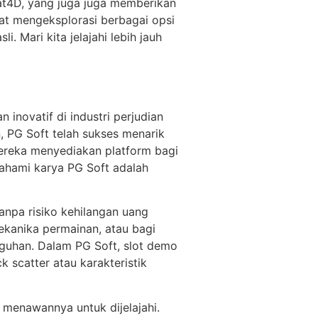
yat4D, yang juga juga memberikan
at mengeksplorasi berbagai opsi
 Mari kita jelajahi lebih jauh
inovatif di industri perjudian
 PG Soft telah sukses menarik
mereka menyediakan platform bagi
ahami karya PG Soft adalah
npa risiko kehilangan uang
ekanika permainan, atau bagi
guhan. Dalam PG Soft, slot demo
scatter atau karakteristik
 menawannya untuk dijelajahi.