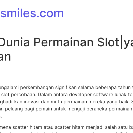
ysmiles.com
Dunia Permainan Slot|y
an
n PG Soft|dan|Dunia Permainan Slot|yang Menyenangkan
mengalami perkembangan signifikan selama beberapa tahun te
h slot percobaan. Dalam antara developer software lunak t
nghadirkan inovasi dan mutu permainan mereka yang baik. 
 peluang bagi pemain untuk menguji beraneka permainan 
.
omena scatter hitam atau scatter hitam menjadi salah satu