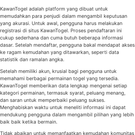
KawanTogel adalah platform yang dibuat untuk
memudahkan para penjudi dalam mengambil keputusan
yang akurasi. Untuk awal, pengguna harus melakukan
registrasi di situs KawanTogel. Proses pendaftaran ini
cukup sederhana dan cuma butuh beberapa informasi
dasar. Setelah mendaftar, pengguna bakal mendapat akses
ke ragam kemudahan yang ditawarkan, seperti data
statistik dan ramalan angka.
Setelah memiliki akun, krusial bagi pengguna untuk
memahami berbagai permainan togel yang tersedia.
KawanTogel memberikan data lengkap mengenai setiap
kategori permainan, termasuk syarat, peluang menang,
dan saran untuk memperbaiki peluang sukses.
Menghabiskan waktu untuk meneliti informasi ini dapat
mendukung pengguna dalam mengambil pilihan yang lebih
baik baik ketika bermain.
Tidak abaikan untuk memanfaatkan kemudahan komunitas