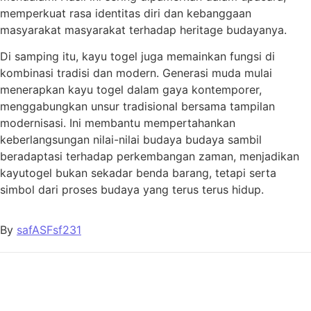
memperkuat rasa identitas diri dan kebanggaan
masyarakat masyarakat terhadap heritage budayanya.
Di samping itu, kayu togel juga memainkan fungsi di
kombinasi tradisi dan modern. Generasi muda mulai
menerapkan kayu togel dalam gaya kontemporer,
menggabungkan unsur tradisional bersama tampilan
modernisasi. Ini membantu mempertahankan
keberlangsungan nilai-nilai budaya budaya sambil
beradaptasi terhadap perkembangan zaman, menjadikan
kayutogel bukan sekadar benda barang, tetapi serta
simbol dari proses budaya yang terus terus hidup.
By
safASFsf231