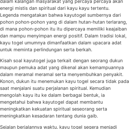
dalam kalangan masyarakat yang percaya percaya akan
energi mistis dan spiritual dari kayu kayu tertentu.
Legenda mengatakan bahwa kayutogel sumbernya dari
pohon pohon-pohon yang di dalam hutan-hutan terlarang,
di mana pohon-pohon itu itu dipercaya memiliki keajaiban
dan mampu menyimpan energi positif. Dalam tradisi lokal,
kayu togel umumnya dimanfaatkan dalam upacara adat
untuk meminta perlindungan serta berkah.
Kisah soal kayutogel juga terkait dengan seorang dukun
maupun pemuka adat yang dikenal akan kemampuannya
dalam meramal meramal serta menyembuhkan penyakit.
Konon, dukun itu menemukan kayu togel secara tidak pada
saat menjalani suatu perjalanan spiritual. Kemudian
mengolah kayu itu ke dalam berbagai bentuk, ia
mengetahui bahwa kayutogel dapat membantu
meningkatkan kekuatan spiritual seseorang serta
meningkatkan kesadaran tentang dunia gaib.
Sejalan berjalannya waktu, kayu togel segera menjadi