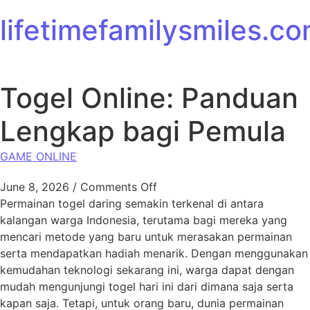
Skip to content
lifetimefamilysmiles.c
Togel Online: Panduan
Lengkap bagi Pemula
GAME ONLINE
on Togel Online: Panduan Le
June 8, 2026
/
Comments Off
Permainan togel daring semakin terkenal di antara
kalangan warga Indonesia, terutama bagi mereka yang
mencari metode yang baru untuk merasakan permainan
serta mendapatkan hadiah menarik. Dengan menggunakan
kemudahan teknologi sekarang ini, warga dapat dengan
mudah mengunjungi togel hari ini dari dimana saja serta
kapan saja. Tetapi, untuk orang baru, dunia permainan