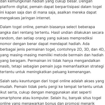
dan kemungkinan hadiah yang cukup besar. Dengan
platform digital, pemain dapat berpartisipasi dalam togel
ini kapan saja dan di mana saja, asalkan mereka dapat
mengakses jaringan internet.
Dalam togel online, pemain biasanya select beberapa
angka dari rentang tertentu. Hasil undian dilakukan secara
random, dan setiap orang yang sukses memprediksi
nomor dengan benar dapat mendapat hadiah. Ada
berbagai jenis permainan togel, contohnya 2D, 3D, dan 4D,
yang masing-masing memiliki metode bermain dan hadiah
yang beragam. Permainan ini tidak hanya mengandalkan
nasib, tetapi sebagian pemain juga memanfaatkan strategi
tertentu untuk meningkatkan peluang kemenangan.
Salah satu keuntungan dari togel online adalah akses yang
mudah. Pemain tidak perlu pergi ke tempat tertentu untuk
ikut serta, cukup dengan menggunakan alat seperti
smartphone atau komputer. Selain itu, banyak situs togel
online yang menawarkan bonus dan promosi menarik