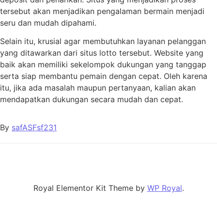
tersebut akan menjadikan pengalaman bermain menjadi
seru dan mudah dipahami.
Selain itu, krusial agar membutuhkan layanan pelanggan
yang ditawarkan dari situs lotto tersebut. Website yang
baik akan memiliki sekelompok dukungan yang tanggap
serta siap membantu pemain dengan cepat. Oleh karena
itu, jika ada masalah maupun pertanyaan, kalian akan
mendapatkan dukungan secara mudah dan cepat.
By
safASFsf231
Royal Elementor Kit Theme by
WP Royal
.