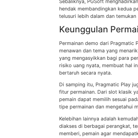
Sebaliknya, PGSoft menghadirkan 
hendak membandingkan kedua peny
telusuri lebih dalam dan temukan 
Keunggulan Permai
Permainan demo dari Pragmatic 
menawan dan tema yang menarik. 
yang mengasyikkan bagi para pem
risiko uang nyata, membuat hal
bertaruh secara nyata.
Di samping itu, Pragmatic Play 
fitur permainan. Dari slot klasi
pemain dapat memilih sesuai pad
tipe permainan dan mengetahui ma
Kelebihan lainnya adalah kemuda
diakses di berbagai perangkat, t
memberi, pemain agar mendapatk