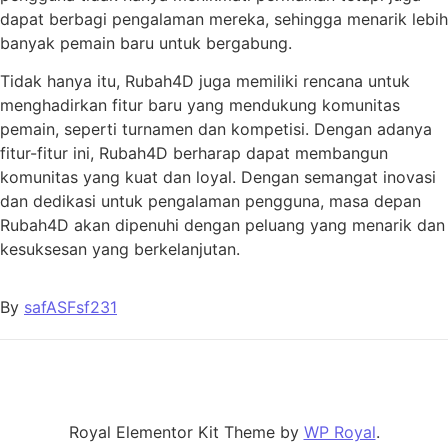
dapat berbagi pengalaman mereka, sehingga menarik lebih
banyak pemain baru untuk bergabung.
Tidak hanya itu, Rubah4D juga memiliki rencana untuk
menghadirkan fitur baru yang mendukung komunitas
pemain, seperti turnamen dan kompetisi. Dengan adanya
fitur-fitur ini, Rubah4D berharap dapat membangun
komunitas yang kuat dan loyal. Dengan semangat inovasi
dan dedikasi untuk pengalaman pengguna, masa depan
Rubah4D akan dipenuhi dengan peluang yang menarik dan
kesuksesan yang berkelanjutan.
By
safASFsf231
Royal Elementor Kit Theme by
WP Royal
.