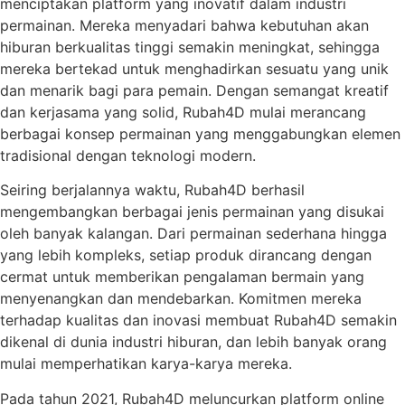
menciptakan platform yang inovatif dalam industri
permainan. Mereka menyadari bahwa kebutuhan akan
hiburan berkualitas tinggi semakin meningkat, sehingga
mereka bertekad untuk menghadirkan sesuatu yang unik
dan menarik bagi para pemain. Dengan semangat kreatif
dan kerjasama yang solid, Rubah4D mulai merancang
berbagai konsep permainan yang menggabungkan elemen
tradisional dengan teknologi modern.
Seiring berjalannya waktu, Rubah4D berhasil
mengembangkan berbagai jenis permainan yang disukai
oleh banyak kalangan. Dari permainan sederhana hingga
yang lebih kompleks, setiap produk dirancang dengan
cermat untuk memberikan pengalaman bermain yang
menyenangkan dan mendebarkan. Komitmen mereka
terhadap kualitas dan inovasi membuat Rubah4D semakin
dikenal di dunia industri hiburan, dan lebih banyak orang
mulai memperhatikan karya-karya mereka.
Pada tahun 2021, Rubah4D meluncurkan platform online