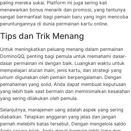
paling mereka sukai. Platform ini juga sering kali
menawarkan bonus menarik dan promosi, yang tentunya
sangat bermanfaat bagi pemain baru yang ingin mencoba
peruntungannya di dunia permainan kartu online.
Tips dan Trik Menang
Untuk meningkatkan peluang menang dalam permainan
DominoQQ, penting bagi pemula untuk memahami dasar-
dasar permainan ini dengan baik. Luangkan waktu untuk
mempelajari aturan main, jenis kartu, dan strategi yang
umum digunakan oleh pemain berpengalaman. Dengan
pemahaman yang solid, Anda dapat membuat keputusan
yang lebih baik saat bermain dan meminimalkan kesalahan
yang sering dilakukan oleh pemula.
Selanjutnya, manajemen uang adalah aspek yang sering
diabaikan. Tetapkan anggaran yang jelas dan jangan
pernah melebihi batas tersebut. Dengan mengelola saldo
Anda secara bijak, Anda dapat bermain lebih lama dan