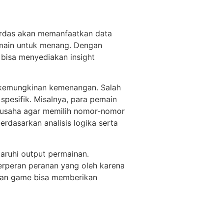
erdas akan memanfaatkan data
main untuk menang. Dengan
g bisa menyediakan insight
n kemungkinan kemenangan. Salah
spesifik. Misalnya, para pemain
rusaha agar memilih nomor-nomor
erdasarkan analisis logika serta
aruhi output permainan.
erperan peranan yang oleh karena
ungan game bisa memberikan