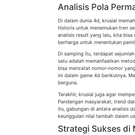
Analisis Pola Perm
Di dalam dunia 4d, krusial mema
historis untuk menemukan tren 
analisis result yang lalu, kita b
berharga untuk menentukan pemil
Di samping itu, terdapat sejuml
satu adalah memanfaatkan metode 
bisa mencatat nomor-nomor yang
ini dalam game 4d berikutnya. Met
berguna.
Terakhir, krusial juga agar mem
Pandangan masyarakat, trend dal
itu, gabungan di antara analisis
keunggulan nilai tambah dalam u
Strategi Sukses di