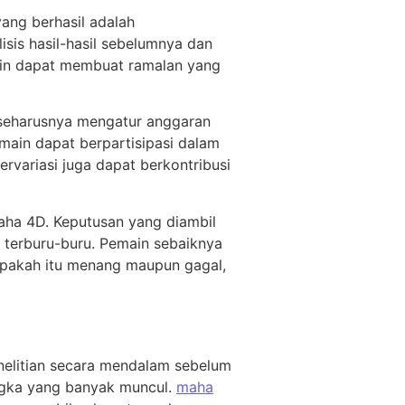
ang berhasil adalah
sis hasil-hasil sebelumnya dan
ain dapat membuat ramalan yang
n seharusnya mengatur anggaran
emain dapat berpartisipasi dalam
rvariasi juga dapat berkontribusi
Maha 4D. Keputusan yang diambil
 terburu-buru. Pemain sebaiknya
 apakah itu menang maupun gagal,
elitian secara mendalam sebelum
ngka yang banyak muncul.
maha