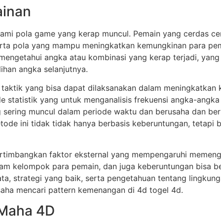
ainan
hami pola game yang kerap muncul. Pemain yang cerdas c
serta pola yang mampu meningkatkan kemungkinan para pe
isa mengetahui angka atau kombinasi yang kerap terjadi, yan
ihan angka selanjutnya.
ah taktik yang bisa dapat dilaksanakan dalam meningkatka
statistik yang untuk menganalisis frekuensi angka-angka 
 sering muncul dalam periode waktu dan berusaha dan be
ode ini tidak tidak hanya berbasis keberuntungan, tetapi b
pertimbangkan faktor eksternal yang mempengaruhi memeng
am kelompok para pemain, dan juga keberuntungan bisa b
 data, strategi yang baik, serta pengetahuan tentang lingk
saha mencari pattern kemenangan di 4d togel 4d.
 Maha 4D