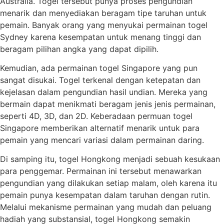
Australia. Togel tersebut punya proses pengundian
menarik dan menyediakan beragam tipe taruhan untuk
pemain. Banyak orang yang menyukai permainan togel
Sydney karena kesempatan untuk menang tinggi dan
beragam pilihan angka yang dapat dipilih.
Kemudian, ada permainan togel Singapore yang pun
sangat disukai. Togel terkenal dengan ketepatan dan
kejelasan dalam pengundian hasil undian. Mereka yang
bermain dapat menikmati beragam jenis jenis permainan,
seperti 4D, 3D, dan 2D. Keberadaan permuan togel
Singapore memberikan alternatif menarik untuk para
pemain yang mencari variasi dalam permainan daring.
Di samping itu, togel Hongkong menjadi sebuah kesukaan
para penggemar. Permainan ini tersebut menawarkan
pengundian yang dilakukan setiap malam, oleh karena itu
pemain punya kesempatan dalam taruhan dengan rutin.
Melalui mekanisme permainan yang mudah dan peluang
hadiah yang substansial, togel Hongkong semakin