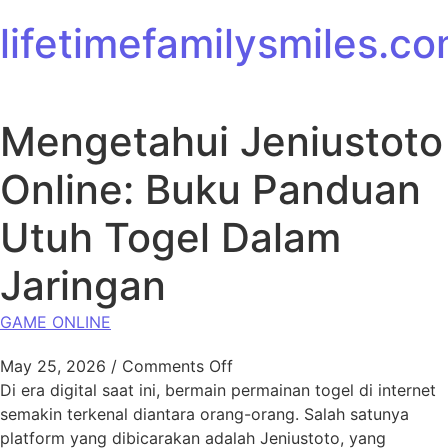
Skip to content
lifetimefamilysmiles.c
Mengetahui Jeniustoto
Online: Buku Panduan
Utuh Togel Dalam
Jaringan
GAME ONLINE
on Mengetahui Jeniustoto O
May 25, 2026
/
Comments Off
Di era digital saat ini, bermain permainan togel di internet
semakin terkenal diantara orang-orang. Salah satunya
platform yang dibicarakan adalah Jeniustoto, yang