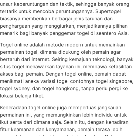
unsur keberuntungan dan taktik, sehingga banyak orang
tertarik untuk mencoba peruntungannya. Supertogel
biasanya memberikan berbagai jenis taruhan dan
penghargaan yang menggiurkan, menjadikannya pilihan
menarik bagi banyak penggemar togel di seantero Asia.
Togel online adalah metode modern untuk memainkan
permainan togel, dimana didukung oleh pemain agar
bertaruh dari internet. Seiring kemajuan teknologi, banyak
situs togel menawarkan layanan ini, membawa kefasilitan
akses bagi pemain. Dengan togel online, pemain dapat
menikmati aneka variasi togel contohnya togel singapore,
togel sydney, dan togel hongkong, tanpa perlu pergi ke
lokasi belanja tiket.
Keberadaan togel online juga memperluas jangkauan
permainan ini, yang memungkinkan lebih individu untuk
ikut serta dari dimana saja. Selain itu, dengan kehadiran
fitur keamanan dan kenyamanan, pemain terasa lebih