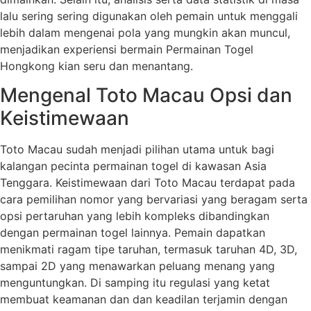
lalu sering sering digunakan oleh pemain untuk menggali
lebih dalam mengenai pola yang mungkin akan muncul,
menjadikan experiensi bermain Permainan Togel
Hongkong kian seru dan menantang.
Mengenal Toto Macau Opsi dan
Keistimewaan
Toto Macau sudah menjadi pilihan utama untuk bagi
kalangan pecinta permainan togel di kawasan Asia
Tenggara. Keistimewaan dari Toto Macau terdapat pada
cara pemilihan nomor yang bervariasi yang beragam serta
opsi pertaruhan yang lebih kompleks dibandingkan
dengan permainan togel lainnya. Pemain dapatkan
menikmati ragam tipe taruhan, termasuk taruhan 4D, 3D,
sampai 2D yang menawarkan peluang menang yang
menguntungkan. Di samping itu regulasi yang ketat
membuat keamanan dan dan keadilan terjamin dengan