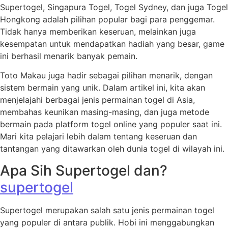
Supertogel, Singapura Togel, Togel Sydney, dan juga Togel
Hongkong adalah pilihan popular bagi para penggemar.
Tidak hanya memberikan keseruan, melainkan juga
kesempatan untuk mendapatkan hadiah yang besar, game
ini berhasil menarik banyak pemain.
Toto Makau juga hadir sebagai pilihan menarik, dengan
sistem bermain yang unik. Dalam artikel ini, kita akan
menjelajahi berbagai jenis permainan togel di Asia,
membahas keunikan masing-masing, dan juga metode
bermain pada platform togel online yang populer saat ini.
Mari kita pelajari lebih dalam tentang keseruan dan
tantangan yang ditawarkan oleh dunia togel di wilayah ini.
Apa Sih Supertogel dan?
supertogel
Supertogel merupakan salah satu jenis permainan togel
yang populer di antara publik. Hobi ini menggabungkan