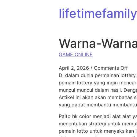
Skip to content
lifetimefamil
Warna-Warna
GAME ONLINE
on 
April 2, 2026
/
Comments Off
Di dalam dunia permainan lottery
pemain lottery yang ingin menca
muncul muncul dalam hasil. Deng
Artikel ini akan akan membahas s
yang dapat membantu membantu 
Paito hk color menjadi alat alat 
menentukan strategi untuk memut
pemain lotto untuk menyaksikan l