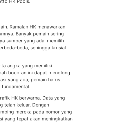
tto HK Pools.
pemain. Ramalan HK menawarkan
lumnya. Banyak pemain sering
nya sumber yang ada, memilih
erbeda-beda, sehingga krusial
rta angka yang memiliki
laah bocoran ini dapat menolong
masi yang ada, pemain harus
 fundamental.
rafik HK berwarna. Data yang
 telah keluar. Dengan
mbimbing mereka pada nomor yang
asi yang tepat akan meningkatkan