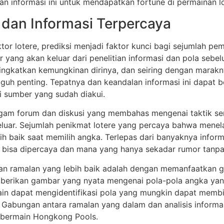
 informasi ini untuk mendapatkan fortune di permainan lo
 dan Informasi Terpercaya
ektor lotere, prediksi menjadi faktor kunci bagi sejumlah 
yang akan keluar dari penelitian informasi dan pola sebe
ningkatkan kemungkinan dirinya, dan seiring dengan marak
guh penting. Tepatnya dan keandalan informasi ini dapat b
i sumber yang sudah diakui.
ragam forum dan diskusi yang membahas mengenai taktik se
keluar. Sejumlah penikmat lotere yang percaya bahwa mene
h baik saat memilih angka. Terlepas dari banyaknya infor
bisa dipercaya dan mana yang hanya sekadar rumor tanpa
an ramalan yang lebih baik adalah dengan memanfaatkan g
berikan gambar yang nyata mengenai pola-pola angka yang
main dapat mengidentifikasi pola yang mungkin dapat me
. Gabungan antara ramalan yang dalam dan analisis inform
 bermain Hongkong Pools.