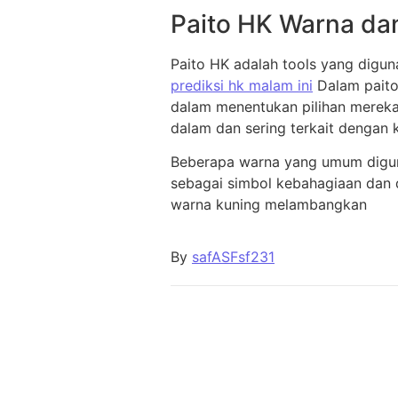
Paito HK Warna dan
Paito HK adalah tools yang digu
prediksi hk malam ini
Dalam paito
dalam menentukan pilihan mereka
dalam dan sering terkait dengan 
Beberapa warna yang umum diguna
sebagai simbol kebahagiaan dan d
warna kuning melambangkan
By
safASFsf231