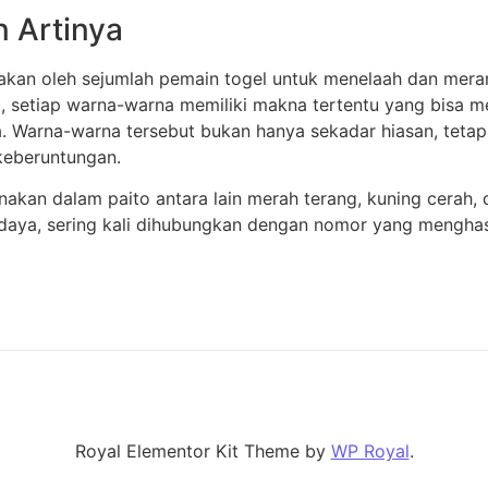
 Artinya
nakan oleh sejumlah pemain togel untuk menelaah dan mera
, setiap warna-warna memiliki makna tertentu yang bisa m
. Warna-warna tersebut bukan hanya sekadar hiasan, tetap
keberuntungan.
kan dalam paito antara lain merah terang, kuning cerah, 
aya, sering kali dihubungkan dengan nomor yang menghasil
Royal Elementor Kit Theme by
WP Royal
.