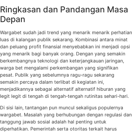
Ringkasan dan Pandangan Masa
Depan
Wargabet sudah jadi trend yang menarik menarik perhatian
luas di kalangan publik sekarang. Kombinasi antara minat
dan peluang profit finansial menyebabkan ini menjadi opsi
yang menarik bagi banyak orang. Dengan yang semakin
berkembangnya teknologi dan keterjangkauan jaringan,
warga bet mengalami perkembangan yang signifikan
pesat. Publik yang sebelumnya ragu-ragu sekarang
semakin percaya dalam terlibat di kegiatan ini,
menjadikannya sebagai alternatif alternatif hiburan yang
legit legit di tengah di tengah-tengah rutinitas sehari-hari.
Di sisi lain, tantangan pun muncul sekaligus populernya
wargabet. Masalah yang berhubungan dengan regulasi dan
tanggung jawab sosial adalah hal penting untuk
diperhatikan. Pemerintah serta otoritas terkait harus