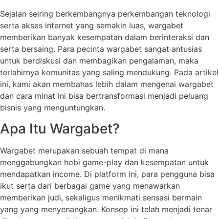
Sejalan seiring berkembangnya perkembangan teknologi
serta akses internet yang semakin luas, wargabet
memberikan banyak kesempatan dalam berinteraksi dan
serta bersaing. Para pecinta wargabet sangat antusias
untuk berdiskusi dan membagikan pengalaman, maka
terlahirnya komunitas yang saling mendukung. Pada artikel
ini, kami akan membahas lebih dalam mengenai wargabet
dan cara minat ini bisa bertransformasi menjadi peluang
bisnis yang menguntungkan.
Apa Itu Wargabet?
Wargabet merupakan sebuah tempat di mana
menggabungkan hobi game-play dan kesempatan untuk
mendapatkan income. Di platform ini, para pengguna bisa
ikut serta dari berbagai game yang menawarkan
memberikan judi, sekaligus menikmati sensasi bermain
yang yang menyenangkan. Konsep ini telah menjadi tenar