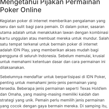
Mengetahui Pijakan Permainan
Poker Online
Kegiatan poker di internet memberikan pengalaman yang
seru dan sulit bagi para pemain. Di dalam poker, sasaran
utama adalah untuk menaklukkan lawan dengan kombinasi
kartu unggulan atau membuat mereka untuk mundur. Salah
satu tempat terkenal untuk bermain poker di internet
adalah IDN Play, yang memberikan akses mudah bagi
pengguna di seluruh Indonesia. Sebelum memulai, krusial
untuk memahami ketentuan dasar dan cara permainan ini
dilaksanakan.
Sebelumnya mendaftar untuk berpartisipasi di IDN Poker,
penting untuk memahami jenis-jenis permainan yang
tersedia. Beberapa jenis permainan seperti Texas Hold’em
dan Omaha, yang masing-masing memiliki kaidah dan
strategi yang unik. Pemain perlu memilih jenis permainan
yang cocok dengan gaya bermain mereka. Di samping itu,