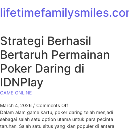
Skip to content
lifetimefamilysmiles.c
Strategi Berhasil
Bertaruh Permainan
Poker Daring di
IDNPlay
GAME ONLINE
on Strategi Berhasil Bertar
March 4, 2026
/
Comments Off
Dalam alam game kartu, poker daring telah menjadi
sebagai salah satu option utama untuk para pecinta
taruhan. Salah satu situs yang kian populer di antara