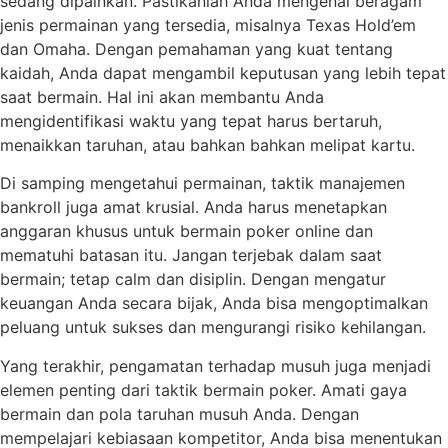
sedang dipainkan. Pastikanlah Anda mengenal beragam
jenis permainan yang tersedia, misalnya Texas Hold’em
dan Omaha. Dengan pemahaman yang kuat tentang
kaidah, Anda dapat mengambil keputusan yang lebih tepat
saat bermain. Hal ini akan membantu Anda
mengidentifikasi waktu yang tepat harus bertaruh,
menaikkan taruhan, atau bahkan bahkan melipat kartu.
Di samping mengetahui permainan, taktik manajemen
bankroll juga amat krusial. Anda harus menetapkan
anggaran khusus untuk bermain poker online dan
mematuhi batasan itu. Jangan terjebak dalam saat
bermain; tetap calm dan disiplin. Dengan mengatur
keuangan Anda secara bijak, Anda bisa mengoptimalkan
peluang untuk sukses dan mengurangi risiko kehilangan.
Yang terakhir, pengamatan terhadap musuh juga menjadi
elemen penting dari taktik bermain poker. Amati gaya
bermain dan pola taruhan musuh Anda. Dengan
mempelajari kebiasaan kompetitor, Anda bisa menentukan