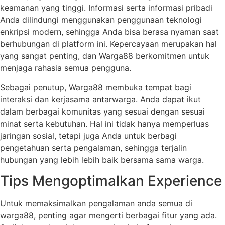
keamanan yang tinggi. Informasi serta informasi pribadi
Anda dilindungi menggunakan penggunaan teknologi
enkripsi modern, sehingga Anda bisa berasa nyaman saat
berhubungan di platform ini. Kepercayaan merupakan hal
yang sangat penting, dan Warga88 berkomitmen untuk
menjaga rahasia semua pengguna.
Sebagai penutup, Warga88 membuka tempat bagi
interaksi dan kerjasama antarwarga. Anda dapat ikut
dalam berbagai komunitas yang sesuai dengan sesuai
minat serta kebutuhan. Hal ini tidak hanya memperluas
jaringan sosial, tetapi juga Anda untuk berbagi
pengetahuan serta pengalaman, sehingga terjalin
hubungan yang lebih lebih baik bersama sama warga.
Tips Mengoptimalkan Experiencе
Untuk memaksimalkan pengalaman anda semua di
warga88, penting agar mengerti berbagai fitur yang ada.