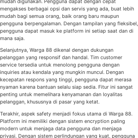
mudah digunakan. Pengguna dapat dengan cepat
mengakses berbagai opsi dan servis yang ada, buat lebih
mudah bagi semua orang, baik orang baru maupun
pengguna berpengalaman. Dengan tampilan yang fleksibel,
pengguna dapat masuk ke platform ini setiap saat dan di
mana saja.
Selanjutnya, Warga 88 dikenal dengan dukungan
pelanggan yang responsif dan handal. Tim customer
service tersedia untuk menolong pengguna dengan
inquiries atau kendala yang mungkin muncul. Dengan
kecepatan respons yang tinggi, pengguna dapat merasa
nyaman karena bantuan selalu siap sedia. Fitur ini sangat
penting untuk memelihara kenyamanan dan loyalitas
pelanggan, khususnya di pasar yang ketat.
Terakhir, aspek safety menjadi fokus utama di Warga 88.
Platform ini memiliki dengan sistem encryption paling
modern untuk menjaga data pengguna dan menjaga
privasi. Dengan sistem perlindungan yang kuat, pengguna