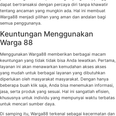
dapat bertransaksi dengan percaya diri tanpa khawatir
tentang ancaman yang mungkin ada. Hal ini membuat
Warga88 menjadi pilihan yang aman dan andalan bagi
semua penggunanya.
Keuntungan Menggunakan
Warga 88
Menggunakan Warga88 memberikan berbagai macam
keuntungan yang tidak tidak bisa Anda lewatkan. Pertama,
layanan ini akan menawarkan kemudahan akses akses
yang mudah untuk berbagai layanan yang dibutuhkan
diperlukan oleh masyarakat masyarakat. Dengan hanya
beberapa buah klik saja, Anda bisa menemukan informasi,
jasa, serta produk yang sesuai. Hal ini sangatlah efisien,
khususnya untuk individu yang mempunyai waktu terbatas
untuk mencari sumber daya.
Di samping itu, Warga88 terkenal sebagai kecermatan dan