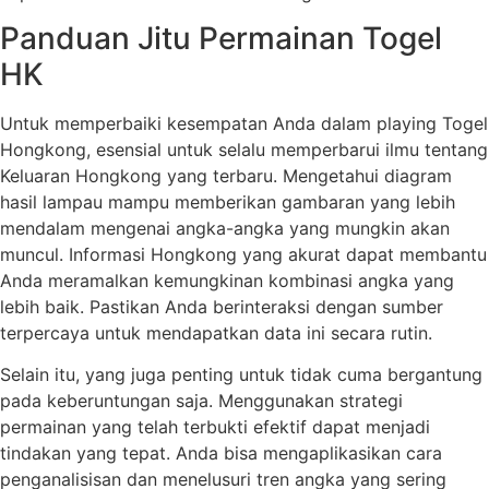
Panduan Jitu Permainan Togel
HK
Untuk memperbaiki kesempatan Anda dalam playing Togel
Hongkong, esensial untuk selalu memperbarui ilmu tentang
Keluaran Hongkong yang terbaru. Mengetahui diagram
hasil lampau mampu memberikan gambaran yang lebih
mendalam mengenai angka-angka yang mungkin akan
muncul. Informasi Hongkong yang akurat dapat membantu
Anda meramalkan kemungkinan kombinasi angka yang
lebih baik. Pastikan Anda berinteraksi dengan sumber
terpercaya untuk mendapatkan data ini secara rutin.
Selain itu, yang juga penting untuk tidak cuma bergantung
pada keberuntungan saja. Menggunakan strategi
permainan yang telah terbukti efektif dapat menjadi
tindakan yang tepat. Anda bisa mengaplikasikan cara
penganalisisan dan menelusuri tren angka yang sering