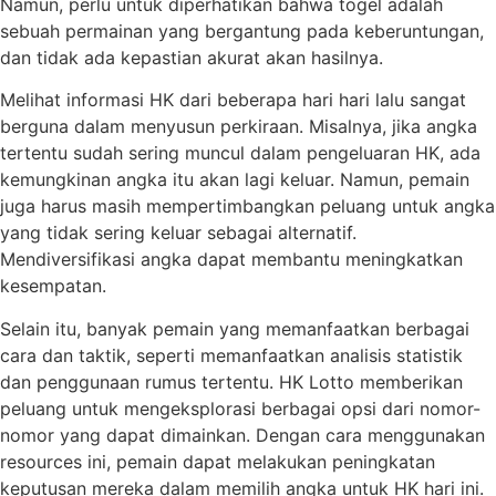
Namun, perlu untuk diperhatikan bahwa togel adalah
sebuah permainan yang bergantung pada keberuntungan,
dan tidak ada kepastian akurat akan hasilnya.
Melihat informasi HK dari beberapa hari hari lalu sangat
berguna dalam menyusun perkiraan. Misalnya, jika angka
tertentu sudah sering muncul dalam pengeluaran HK, ada
kemungkinan angka itu akan lagi keluar. Namun, pemain
juga harus masih mempertimbangkan peluang untuk angka
yang tidak sering keluar sebagai alternatif.
Mendiversifikasi angka dapat membantu meningkatkan
kesempatan.
Selain itu, banyak pemain yang memanfaatkan berbagai
cara dan taktik, seperti memanfaatkan analisis statistik
dan penggunaan rumus tertentu. HK Lotto memberikan
peluang untuk mengeksplorasi berbagai opsi dari nomor-
nomor yang dapat dimainkan. Dengan cara menggunakan
resources ini, pemain dapat melakukan peningkatan
keputusan mereka dalam memilih angka untuk HK hari ini.