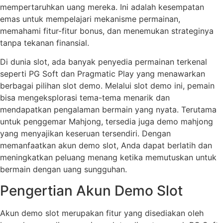
mempertaruhkan uang mereka. Ini adalah kesempatan
emas untuk mempelajari mekanisme permainan,
memahami fitur-fitur bonus, dan menemukan strateginya
tanpa tekanan finansial.
Di dunia slot, ada banyak penyedia permainan terkenal
seperti PG Soft dan Pragmatic Play yang menawarkan
berbagai pilihan slot demo. Melalui slot demo ini, pemain
bisa mengeksplorasi tema-tema menarik dan
mendapatkan pengalaman bermain yang nyata. Terutama
untuk penggemar Mahjong, tersedia juga demo mahjong
yang menyajikan keseruan tersendiri. Dengan
memanfaatkan akun demo slot, Anda dapat berlatih dan
meningkatkan peluang menang ketika memutuskan untuk
bermain dengan uang sungguhan.
Pengertian Akun Demo Slot
Akun demo slot merupakan fitur yang disediakan oleh