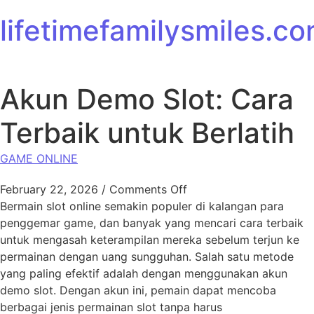
Skip to content
lifetimefamilysmiles.c
Akun Demo Slot: Cara
Terbaik untuk Berlatih
GAME ONLINE
on Akun Demo Slot: Cara
February 22, 2026
/
Comments Off
Bermain slot online semakin populer di kalangan para
penggemar game, dan banyak yang mencari cara terbaik
untuk mengasah keterampilan mereka sebelum terjun ke
permainan dengan uang sungguhan. Salah satu metode
yang paling efektif adalah dengan menggunakan akun
demo slot. Dengan akun ini, pemain dapat mencoba
berbagai jenis permainan slot tanpa harus