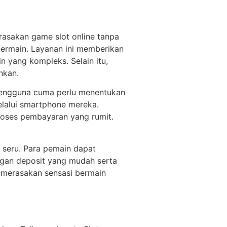
rasakan game slot online tanpa
ermain. Layanan ini memberikan
 yang kompleks. Selain itu,
nkan.
. Pengguna cuma perlu menentukan
elalui smartphone mereka.
roses pembayaran yang rumit.
g seru. Para pemain dapat
gan deposit yang mudah serta
in merasakan sensasi bermain