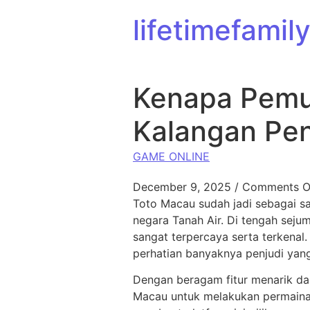
Skip to content
lifetimefamil
Kenapa Pemud
Kalangan Pe
GAME ONLINE
December 9, 2025
/
Comments O
Toto Macau sudah jadi sebagai sa
negara Tanah Air. Di tengah seju
sangat terpercaya serta terkena
perhatian banyaknya penjudi yan
Dengan beragam fitur menarik da
Macau untuk melakukan permainan