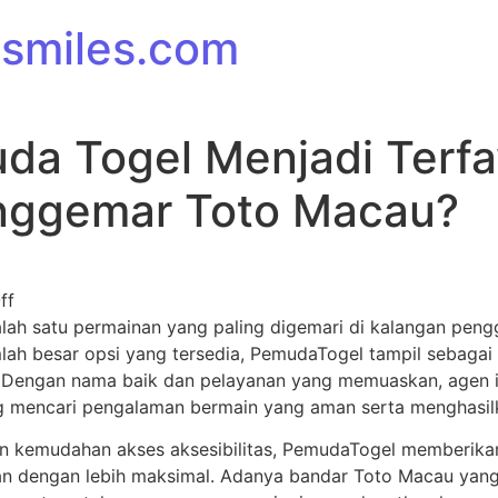
ysmiles.com
a Togel Menjadi Terfav
nggemar Toto Macau?
on Kenapa Pemuda Togel Menjadi Terfavorit di Kalanga
ff
lah satu permainan yang paling digemari di kalangan peng
mlah besar opsi yang tersedia, PemudaTogel tampil sebagai 
l. Dengan nama baik dan pelayanan yang memuaskan, agen i
g mencari pengalaman bermain yang aman serta menghasil
n kemudahan akses aksesibilitas, PemudaTogel memberika
 dengan lebih maksimal. Adanya bandar Toto Macau yang 