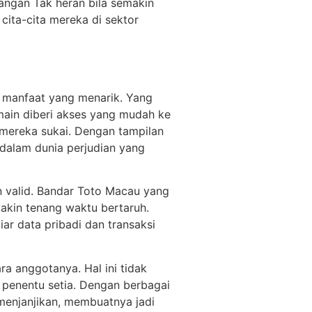
angan Tak heran bila semakin
cita-cita mereka di sektor
i manfaat yang menarik. Yang
main diberi akses yang mudah ke
 mereka sukai. Dengan tampilan
dalam dunia perjudian yang
 valid. Bandar Toto Macau yang
yakin tenang waktu bertaruh.
r data pribadi dan transaksi
a anggotanya. Hal ini tidak
 penentu setia. Dengan berbagai
 menjanjikan, membuatnya jadi