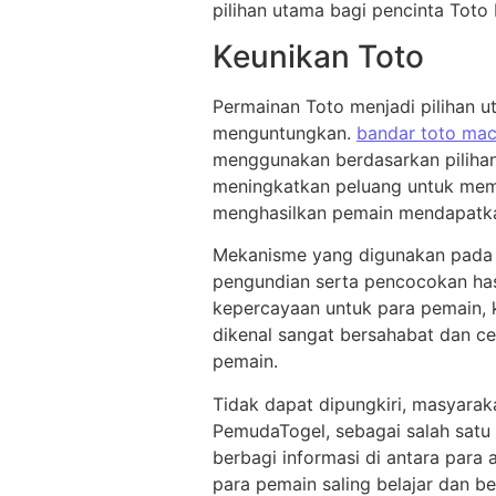
pilihan utama bagi pencinta Toto
Keunikan Toto
Permainan Toto menjadi pilihan u
menguntungkan.
bandar toto ma
menggunakan berdasarkan pilihan 
meningkatkan peluang untuk meme
menghasilkan pemain mendapatkan
Mekanisme yang digunakan pada T
pengundian serta pencocokan hasi
kepercayaan untuk para pemain, k
dikenal sangat bersahabat dan ce
pemain.
Tidak dapat dipungkiri, masyara
PemudaTogel, sebagai salah satu
berbagi informasi di antara para
para pemain saling belajar dan b