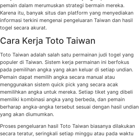
pemain dalam merumuskan strategi bermain mereka.
Karena itu, banyak situs dan platform yang menyediakan
informasi terkini mengenai pengeluaran Taiwan dan hasil
togel secara akurat.
Cara Kerja Toto Taiwan
Toto Taiwan adalah salah satu permainan judi togel yang
populer di Taiwan. Sistem kerja permainan ini berfokus
pada pemilihan angka yang akan keluar di setiap undian.
Pemain dapat memilih angka secara manual atau
menggunakan sistem quick pick yang secara acak
memilihkan angka untuk mereka. Setiap tiket yang dibeli
memiliki kombinasi angka yang berbeda, dan pemain
berharap angka-angka tersebut sesuai dengan hasil undian
yang akan diumumkan.
Proses pengeluaran hasil Toto Taiwan biasanya dilakukan
secara teratur, seringkali setiap minggu atau pada waktu