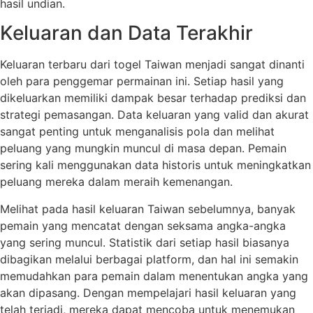
hasil undian.
Keluaran dan Data Terakhir
Keluaran terbaru dari togel Taiwan menjadi sangat dinanti
oleh para penggemar permainan ini. Setiap hasil yang
dikeluarkan memiliki dampak besar terhadap prediksi dan
strategi pemasangan. Data keluaran yang valid dan akurat
sangat penting untuk menganalisis pola dan melihat
peluang yang mungkin muncul di masa depan. Pemain
sering kali menggunakan data historis untuk meningkatkan
peluang mereka dalam meraih kemenangan.
Melihat pada hasil keluaran Taiwan sebelumnya, banyak
pemain yang mencatat dengan seksama angka-angka
yang sering muncul. Statistik dari setiap hasil biasanya
dibagikan melalui berbagai platform, dan hal ini semakin
memudahkan para pemain dalam menentukan angka yang
akan dipasang. Dengan mempelajari hasil keluaran yang
telah terjadi, mereka dapat mencoba untuk menemukan