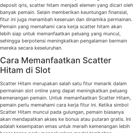
deposit qris, scatter hitam menjadi elemen yang dicari oleh
banyak pemain. Selain memberikan keuntungan finansial,
fitur ini juga menambah keseruan dan dinamika permainan.
Pemain yang memahami cara kerja scatter hitam akan
lebih siap untuk memanfaatkan peluang yang muncul,
sehingga berpotensi meningkatkan pengalaman bermain
mereka secara keseluruhan.
Cara Memanfaatkan Scatter
Hitam di Slot
Scatter Hitam merupakan salah satu fitur menarik dalam
permainan slot online yang dapat meningkatkan peluang
kemenangan pemain. Untuk memanfaatkan Scatter Hitam,
pemain perlu memahami cara kerja fitur ini. Ketika simbol
Scatter Hitam muncul pada gulungan, pemain biasanya
akan mendapatkan akses ke bonus atau putaran gratis. Ini
adalah kesempatan emas untuk meraih kemenangan lebih