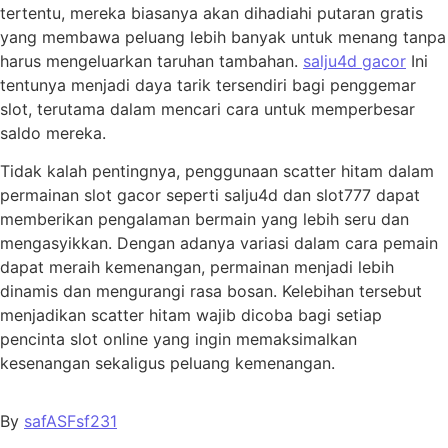
tertentu, mereka biasanya akan dihadiahi putaran gratis
yang membawa peluang lebih banyak untuk menang tanpa
harus mengeluarkan taruhan tambahan.
salju4d gacor
Ini
tentunya menjadi daya tarik tersendiri bagi penggemar
slot, terutama dalam mencari cara untuk memperbesar
saldo mereka.
Tidak kalah pentingnya, penggunaan scatter hitam dalam
permainan slot gacor seperti salju4d dan slot777 dapat
memberikan pengalaman bermain yang lebih seru dan
mengasyikkan. Dengan adanya variasi dalam cara pemain
dapat meraih kemenangan, permainan menjadi lebih
dinamis dan mengurangi rasa bosan. Kelebihan tersebut
menjadikan scatter hitam wajib dicoba bagi setiap
pencinta slot online yang ingin memaksimalkan
kesenangan sekaligus peluang kemenangan.
By
safASFsf231