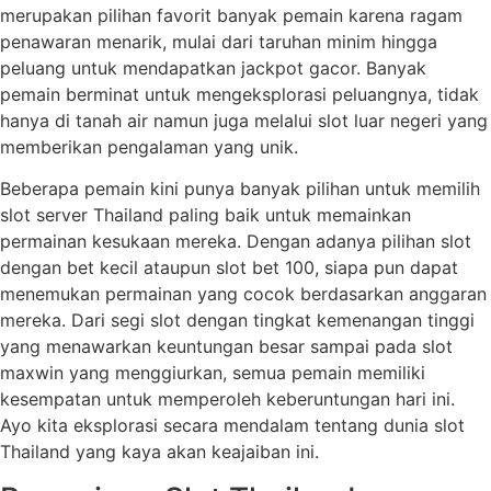
merupakan pilihan favorit banyak pemain karena ragam
penawaran menarik, mulai dari taruhan minim hingga
peluang untuk mendapatkan jackpot gacor. Banyak
pemain berminat untuk mengeksplorasi peluangnya, tidak
hanya di tanah air namun juga melalui slot luar negeri yang
memberikan pengalaman yang unik.
Beberapa pemain kini punya banyak pilihan untuk memilih
slot server Thailand paling baik untuk memainkan
permainan kesukaan mereka. Dengan adanya pilihan slot
dengan bet kecil ataupun slot bet 100, siapa pun dapat
menemukan permainan yang cocok berdasarkan anggaran
mereka. Dari segi slot dengan tingkat kemenangan tinggi
yang menawarkan keuntungan besar sampai pada slot
maxwin yang menggiurkan, semua pemain memiliki
kesempatan untuk memperoleh keberuntungan hari ini.
Ayo kita eksplorasi secara mendalam tentang dunia slot
Thailand yang kaya akan keajaiban ini.