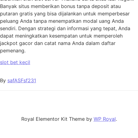
Banyak situs memberikan bonus tanpa deposit atau
putaran gratis yang bisa dijalankan untuk memperbesar
peluang Anda tanpa menempatkan modal uang Anda
sendiri. Dengan strategi dan informasi yang tepat, Anda
dapat meningkatkan kesempatan untuk memperoleh
jackpot gacor dan catat nama Anda dalam daftar
pemenang.
slot bet kecil
By
safASFsf231
Royal Elementor Kit Theme by
WP Royal
.