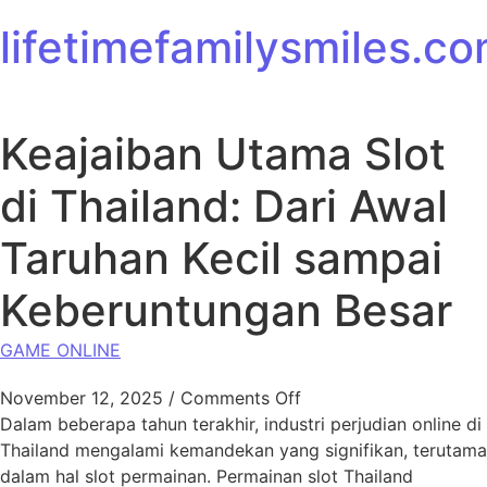
Skip to content
lifetimefamilysmiles.c
Keajaiban Utama Slot
di Thailand: Dari Awal
Taruhan Kecil sampai
Keberuntungan Besar
GAME ONLINE
on Keajaiban Utama Sl
November 12, 2025
/
Comments Off
Dalam beberapa tahun terakhir, industri perjudian online di
Thailand mengalami kemandekan yang signifikan, terutama
dalam hal slot permainan. Permainan slot Thailand