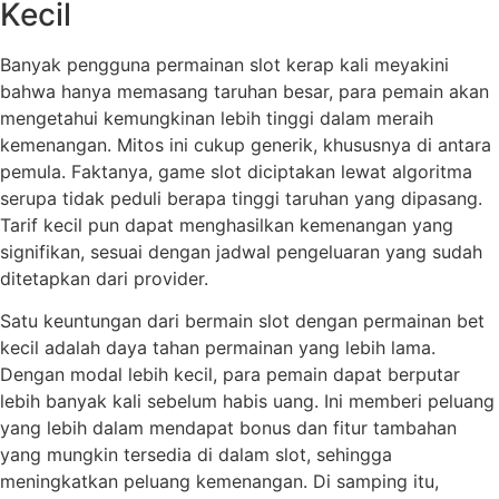
Kecil
Banyak pengguna permainan slot kerap kali meyakini
bahwa hanya memasang taruhan besar, para pemain akan
mengetahui kemungkinan lebih tinggi dalam meraih
kemenangan. Mitos ini cukup generik, khususnya di antara
pemula. Faktanya, game slot diciptakan lewat algoritma
serupa tidak peduli berapa tinggi taruhan yang dipasang.
Tarif kecil pun dapat menghasilkan kemenangan yang
signifikan, sesuai dengan jadwal pengeluaran yang sudah
ditetapkan dari provider.
Satu keuntungan dari bermain slot dengan permainan bet
kecil adalah daya tahan permainan yang lebih lama.
Dengan modal lebih kecil, para pemain dapat berputar
lebih banyak kali sebelum habis uang. Ini memberi peluang
yang lebih dalam mendapat bonus dan fitur tambahan
yang mungkin tersedia di dalam slot, sehingga
meningkatkan peluang kemenangan. Di samping itu,