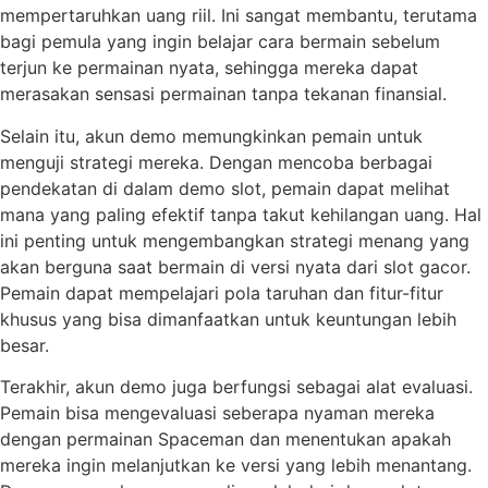
mempertaruhkan uang riil. Ini sangat membantu, terutama
bagi pemula yang ingin belajar cara bermain sebelum
terjun ke permainan nyata, sehingga mereka dapat
merasakan sensasi permainan tanpa tekanan finansial.
Selain itu, akun demo memungkinkan pemain untuk
menguji strategi mereka. Dengan mencoba berbagai
pendekatan di dalam demo slot, pemain dapat melihat
mana yang paling efektif tanpa takut kehilangan uang. Hal
ini penting untuk mengembangkan strategi menang yang
akan berguna saat bermain di versi nyata dari slot gacor.
Pemain dapat mempelajari pola taruhan dan fitur-fitur
khusus yang bisa dimanfaatkan untuk keuntungan lebih
besar.
Terakhir, akun demo juga berfungsi sebagai alat evaluasi.
Pemain bisa mengevaluasi seberapa nyaman mereka
dengan permainan Spaceman dan menentukan apakah
mereka ingin melanjutkan ke versi yang lebih menantang.