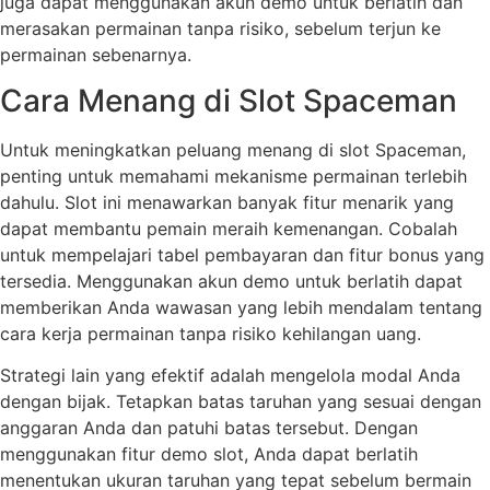
juga dapat menggunakan akun demo untuk berlatih dan
merasakan permainan tanpa risiko, sebelum terjun ke
permainan sebenarnya.
Cara Menang di Slot Spaceman
Untuk meningkatkan peluang menang di slot Spaceman,
penting untuk memahami mekanisme permainan terlebih
dahulu. Slot ini menawarkan banyak fitur menarik yang
dapat membantu pemain meraih kemenangan. Cobalah
untuk mempelajari tabel pembayaran dan fitur bonus yang
tersedia. Menggunakan akun demo untuk berlatih dapat
memberikan Anda wawasan yang lebih mendalam tentang
cara kerja permainan tanpa risiko kehilangan uang.
Strategi lain yang efektif adalah mengelola modal Anda
dengan bijak. Tetapkan batas taruhan yang sesuai dengan
anggaran Anda dan patuhi batas tersebut. Dengan
menggunakan fitur demo slot, Anda dapat berlatih
menentukan ukuran taruhan yang tepat sebelum bermain