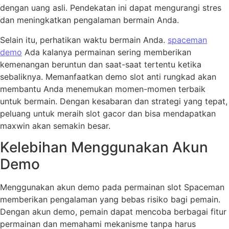
dengan uang asli. Pendekatan ini dapat mengurangi stres
dan meningkatkan pengalaman bermain Anda.
Selain itu, perhatikan waktu bermain Anda.
spaceman
demo
Ada kalanya permainan sering memberikan
kemenangan beruntun dan saat-saat tertentu ketika
sebaliknya. Memanfaatkan demo slot anti rungkad akan
membantu Anda menemukan momen-momen terbaik
untuk bermain. Dengan kesabaran dan strategi yang tepat,
peluang untuk meraih slot gacor dan bisa mendapatkan
maxwin akan semakin besar.
Kelebihan Menggunakan Akun
Demo
Menggunakan akun demo pada permainan slot Spaceman
memberikan pengalaman yang bebas risiko bagi pemain.
Dengan akun demo, pemain dapat mencoba berbagai fitur
permainan dan memahami mekanisme tanpa harus