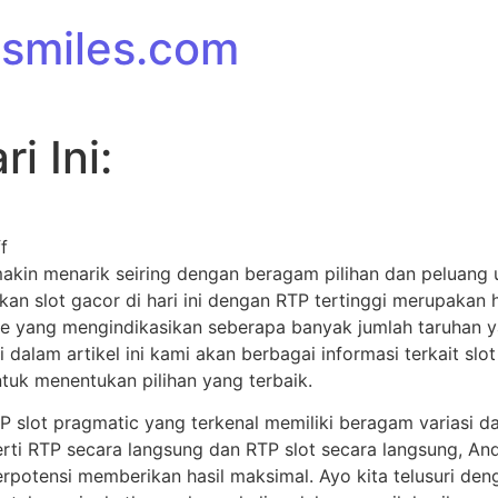
ysmiles.com
i Ini:
on Slot Gacor Hari Ini:
f
semakin menarik seiring dengan beragam pilihan dan pelua
n slot gacor di hari ini dengan RTP tertinggi merupakan h
ase yang mengindikasikan seberapa banyak jumlah taruhan 
 dalam artikel ini kami akan berbagai informasi terkait slo
tuk menentukan pilihan yang terbaik.
RTP slot pragmatic yang terkenal memiliki beragam variasi
i RTP secara langsung dan RTP slot secara langsung, Anda
potensi memberikan hasil maksimal. Ayo kita telusuri deng