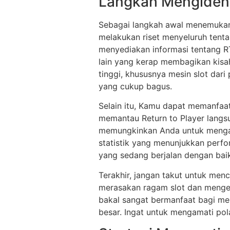
Langkah Mengidenti
Sebagai langkah awal menemukan R
melakukan riset menyeluruh tenta
menyediakan informasi tentang RT
lain yang kerap membagikan kisa
tinggi, khususnya mesin slot dari
yang cukup bagus.
Selain itu, Kamu dapat memanfaatk
memantau Return to Player langsu
memungkinkan Anda untuk mengamb
statistik yang menunjukkan perf
yang sedang berjalan dengan baik
Terakhir, jangan takut untuk men
merasakan ragam slot dan menget
bakal sangat bermanfaat bagi 
besar. Ingat untuk mengamati po