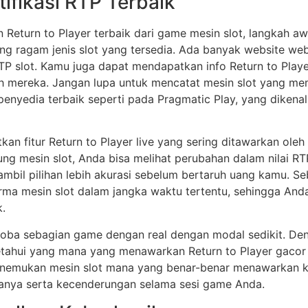
fikasi RTP Terbaik
eturn to Player terbaik dari game mesin slot, langkah aw
ng ragam jenis slot yang tersedia. Ada banyak website we
P slot. Kamu juga dapat mendapatkan info Return to Playe
h mereka. Jangan lupa untuk mencatat mesin slot yang me
 penyedia terbaik seperti pada Pragmatic Play, yang dikena
an fitur Return to Player live yang sering ditawarkan oleh
ng mesin slot, Anda bisa melihat perubahan dalam nilai RTP
il pilihan lebih akurasi sebelum bertaruh uang kamu. Se
orma mesin slot dalam jangka waktu tertentu, sehingga An
.
coba sebagian game dengan real dengan modal sedikit. Den
ahui yang mana yang menawarkan Return to Player gacor h
menemukan mesin slot mana yang benar-benar menawarkan
lanya serta kecenderungan selama sesi game Anda.