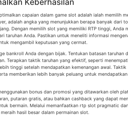
malkan Keberhasilan
timalkan capaian dalam game slot adalah ialah memilih me
Player, adalah angka yang menunjukkan berapa banyak dari t
ang. Dengan memilih slot yang memiliki RTP tinggi, Anda 
i taruhan Anda. Pastikan untuk meneliti informasi mengen
untuk mengambil keputusan yang cermat.
age bankroll Anda dengan bijak. Tentukan batasan taruhan d
n. Terapkan taktik taruhan yang efektif, seperti menempatk
 lebih tinggi setelah mendapatkan kemenangan awal. Takti
ta memberikan lebih banyak peluang untuk mendapatkan s
 menggunakan bonus dan promosi yang ditawarkan oleh plat
ran, putaran gratis, atau bahkan cashback yang dapat m
uk bermain. Melalui memanfaatkan rtp slot pragmatic dan
meraih hasil besar dalam permainan slot.