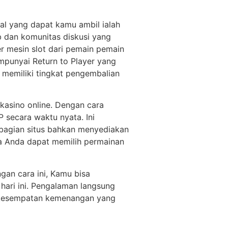
al yang dapat kamu ambil ialah
b dan komunitas diskusi yang
r mesin slot dari pemain pemain
mpunyai Return to Player yang
l memiliki tingkat pengembalian
 kasino online. Dengan cara
 secara waktu nyata. Ini
bagian situs bahkan menyediakan
da Anda dapat memilih permainan
gan cara ini, Kamu bisa
ari ini. Pengalaman langsung
 kesempatan kemenangan yang