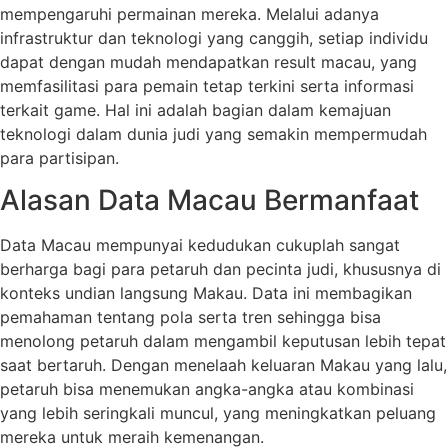
mempengaruhi permainan mereka. Melalui adanya
infrastruktur dan teknologi yang canggih, setiap individu
dapat dengan mudah mendapatkan result macau, yang
memfasilitasi para pemain tetap terkini serta informasi
terkait game. Hal ini adalah bagian dalam kemajuan
teknologi dalam dunia judi yang semakin mempermudah
para partisipan.
Alasan Data Macau Bermanfaat
Data Macau mempunyai kedudukan cukuplah sangat
berharga bagi para petaruh dan pecinta judi, khususnya di
konteks undian langsung Makau. Data ini membagikan
pemahaman tentang pola serta tren sehingga bisa
menolong petaruh dalam mengambil keputusan lebih tepat
saat bertaruh. Dengan menelaah keluaran Makau yang lalu,
petaruh bisa menemukan angka-angka atau kombinasi
yang lebih seringkali muncul, yang meningkatkan peluang
mereka untuk meraih kemenangan.