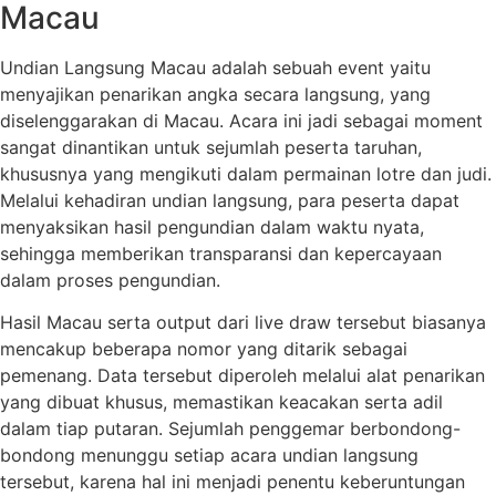
Macau
Undian Langsung Macau adalah sebuah event yaitu
menyajikan penarikan angka secara langsung, yang
diselenggarakan di Macau. Acara ini jadi sebagai moment
sangat dinantikan untuk sejumlah peserta taruhan,
khususnya yang mengikuti dalam permainan lotre dan judi.
Melalui kehadiran undian langsung, para peserta dapat
menyaksikan hasil pengundian dalam waktu nyata,
sehingga memberikan transparansi dan kepercayaan
dalam proses pengundian.
Hasil Macau serta output dari live draw tersebut biasanya
mencakup beberapa nomor yang ditarik sebagai
pemenang. Data tersebut diperoleh melalui alat penarikan
yang dibuat khusus, memastikan keacakan serta adil
dalam tiap putaran. Sejumlah penggemar berbondong-
bondong menunggu setiap acara undian langsung
tersebut, karena hal ini menjadi penentu keberuntungan