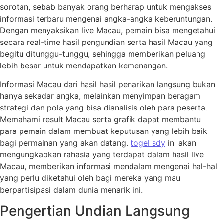
sorotan, sebab banyak orang berharap untuk mengakses
informasi terbaru mengenai angka-angka keberuntungan.
Dengan menyaksikan live Macau, pemain bisa mengetahui
secara real-time hasil pengundian serta hasil Macau yang
begitu ditunggu-tunggu, sehingga memberikan peluang
lebih besar untuk mendapatkan kemenangan.
Informasi Macau dari hasil hasil penarikan langsung bukan
hanya sekadar angka, melainkan menyimpan beragam
strategi dan pola yang bisa dianalisis oleh para peserta.
Memahami result Macau serta grafik dapat membantu
para pemain dalam membuat keputusan yang lebih baik
bagi permainan yang akan datang.
togel sdy
ini akan
mengungkapkan rahasia yang terdapat dalam hasil live
Macau, memberikan informasi mendalam mengenai hal-hal
yang perlu diketahui oleh bagi mereka yang mau
berpartisipasi dalam dunia menarik ini.
Pengertian Undian Langsung