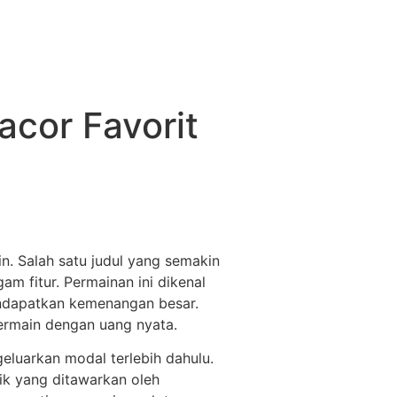
acor Favorit
in. Salah satu judul yang semakin
 fitur. Permainan ini dikenal
ndapatkan kemenangan besar.
ermain dengan uang nyata.
luarkan modal terlebih dahulu.
nik yang ditawarkan oleh