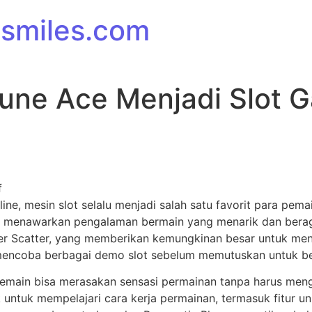
ysmiles.com
une Ace Menjadi Slot G
on Akankah Fortune Ace Menjadi Slot Gacor Favorit Anda?
f
ne, mesin slot selalu menjadi salah satu favorit para pema
g menawarkan pengalaman bermain yang menarik dan beragam
er Scatter, yang memberikan kemungkinan besar untuk me
k mencoba berbagai demo slot sebelum memutuskan untuk b
emain bisa merasakan sensasi permainan tanpa harus menge
 untuk mempelajari cara kerja permainan, termasuk fitur u