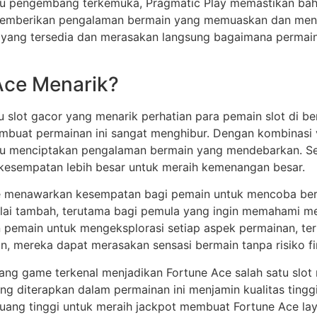
atu pengembang terkemuka, Pragmatic Play memastikan bah
memberikan pengalaman bermain yang memuaskan dan meny
ng tersedia dan merasakan langsung bagaimana permainan
Ace Menarik?
 slot gacor yang menarik perhatian para pemain slot di be
uat permainan ini sangat menghibur. Dengan kombinasi v
 menciptakan pengalaman bermain yang mendebarkan. Selain
kesempatan lebih besar untuk meraih kemenangan besar.
e menawarkan kesempatan bagi pemain untuk mencoba berba
nilai tambah, terutama bagi pemula yang ingin memahami 
pemain untuk mengeksplorasi setiap aspek permainan, ter
, mereka dapat merasakan sensasi bermain tanpa risiko fin
ng game terkenal menjadikan Fortune Ace salah satu slot
ang diterapkan dalam permainan ini menjamin kualitas tingg
uang tinggi untuk meraih jackpot membuat Fortune Ace lay