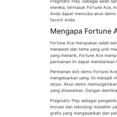
Pragmatic Play. Sebagai salah s
mereka, termasuk Fortune Ace, 
Anda dapat mencoba akun demo ya
favorit Anda.
Mengapa Fortune 
Fortune Ace merupakan salah satu
menawan dan tema yang unik memb
yang menarik, Fortune Ace mampu
permainan ini dapat memberikan 
Permainan slot demo Fortune Ac
mengeluarkan uang. Ini menjadi 
terjun. Akun demo memungkinkan 
yang ditawarkan. Dengan demikian
Pragmatic Play sebagai pengemba
Inovasi dan teknologi mutakhir y
grafis yang mengesankan dan pel