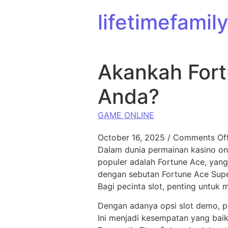
Skip to content
lifetimefamil
Akankah Fort
Anda?
GAME ONLINE
October 16, 2025
/
Comments Of
Dalam dunia permainan kasino onli
populer adalah Fortune Ace, yan
dengan sebutan Fortune Ace Sup
Bagi pecinta slot, penting untu
Dengan adanya opsi slot demo, p
Ini menjadi kesempatan yang baik