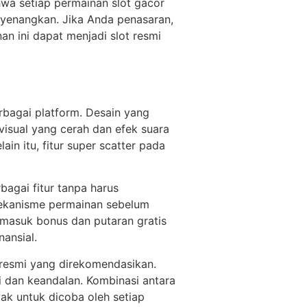
wa setiap permainan slot gacor
enangkan. Jika Anda penasaran,
 ini dapat menjadi slot resmi
rbagai platform. Desain yang
isual yang cerah dan efek suara
 itu, fitur super scatter pada
gai fitur tanpa harus
mekanisme permainan sebelum
masuk bonus dan putaran gratis
ansial.
 resmi yang direkomendasikan.
i dan keandalan. Kombinasi antara
ak untuk dicoba oleh setiap