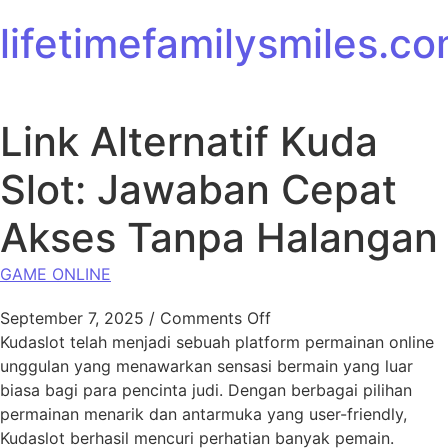
Skip to content
lifetimefamilysmiles.c
Link Alternatif Kuda
Slot: Jawaban Cepat
Akses Tanpa Halangan
GAME ONLINE
on Link Alternatif Kud
September 7, 2025
/
Comments Off
Kudaslot telah menjadi sebuah platform permainan online
unggulan yang menawarkan sensasi bermain yang luar
biasa bagi para pencinta judi. Dengan berbagai pilihan
permainan menarik dan antarmuka yang user-friendly,
Kudaslot berhasil mencuri perhatian banyak pemain.