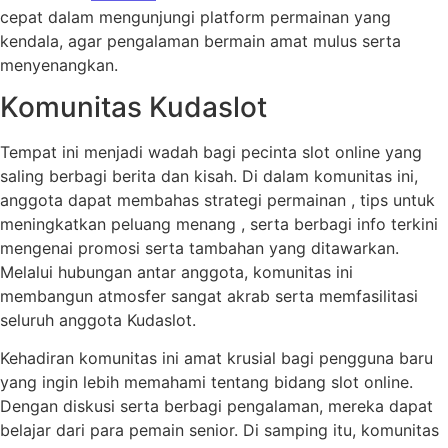
cepat dalam mengunjungi platform permainan yang
kendala, agar pengalaman bermain amat mulus serta
menyenangkan.
Komunitas Kudaslot
Tempat ini menjadi wadah bagi pecinta slot online yang
saling berbagi berita dan kisah. Di dalam komunitas ini,
anggota dapat membahas strategi permainan , tips untuk
meningkatkan peluang menang , serta berbagi info terkini
mengenai promosi serta tambahan yang ditawarkan.
Melalui hubungan antar anggota, komunitas ini
membangun atmosfer sangat akrab serta memfasilitasi
seluruh anggota Kudaslot.
Kehadiran komunitas ini amat krusial bagi pengguna baru
yang ingin lebih memahami tentang bidang slot online.
Dengan diskusi serta berbagi pengalaman, mereka dapat
belajar dari para pemain senior. Di samping itu, komunitas