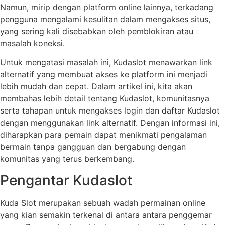
Namun, mirip dengan platform online lainnya, terkadang
pengguna mengalami kesulitan dalam mengakses situs,
yang sering kali disebabkan oleh pemblokiran atau
masalah koneksi.
Untuk mengatasi masalah ini, Kudaslot menawarkan link
alternatif yang membuat akses ke platform ini menjadi
lebih mudah dan cepat. Dalam artikel ini, kita akan
membahas lebih detail tentang Kudaslot, komunitasnya
serta tahapan untuk mengakses login dan daftar Kudaslot
dengan menggunakan link alternatif. Dengan informasi ini,
diharapkan para pemain dapat menikmati pengalaman
bermain tanpa gangguan dan bergabung dengan
komunitas yang terus berkembang.
Pengantar Kudaslot
Kuda Slot merupakan sebuah wadah permainan online
yang kian semakin terkenal di antara antara penggemar