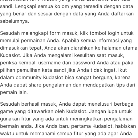
sandi. Lengkapi semua kolom yang tersedia dengan data
yang benar dan sesuai dengan data yang Anda daftarkan
sebelumnya.
Sesudah melengkapi form masuk, klik tombol login untuk
memulai permainan Anda. Apabila semua informasi yang
dimasukkan tepat, Anda akan diarahkan ke halaman utama
Kudaslot. Jika Anda mengalami kesulitan saat masuk,
periksa kembali username dan password Anda atau pakai
pilihan pemulihan kata sandi jika Anda tidak ingat. Ikut
dalam community Kudaslot bisa sangat berguna, karena
Anda dapat share pengalaman dan mendapatkan tips dari
pemain lain.
Sesudah berhasil masuk, Anda dapat menelusuri berbagai
game yang ditawarkan oleh Kudaslot. Jangan lupa untuk
gunakan fitur yang ada untuk meningkatkan pengalaman
bermain anda. Jika Anda baru pertama Kudaslot, habiskan
waktu untuk memahami semua fitur yang ada agar Anda