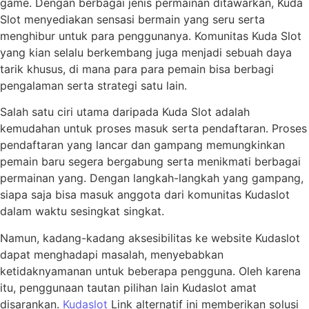
game. Dengan berbagai jenis permainan ditawarkan, Kuda
Slot menyediakan sensasi bermain yang seru serta
menghibur untuk para penggunanya. Komunitas Kuda Slot
yang kian selalu berkembang juga menjadi sebuah daya
tarik khusus, di mana para para pemain bisa berbagi
pengalaman serta strategi satu lain.
Salah satu ciri utama daripada Kuda Slot adalah
kemudahan untuk proses masuk serta pendaftaran. Proses
pendaftaran yang lancar dan gampang memungkinkan
pemain baru segera bergabung serta menikmati berbagai
permainan yang. Dengan langkah-langkah yang gampang,
siapa saja bisa masuk anggota dari komunitas Kudaslot
dalam waktu sesingkat singkat.
Namun, kadang-kadang aksesibilitas ke website Kudaslot
dapat menghadapi masalah, menyebabkan
ketidaknyamanan untuk beberapa pengguna. Oleh karena
itu, penggunaan tautan pilihan lain Kudaslot amat
disarankan.
Kudaslot
Link alternatif ini memberikan solusi