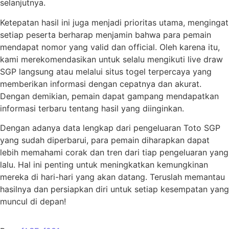
selanjutnya.
Ketepatan hasil ini juga menjadi prioritas utama, mengingat
setiap peserta berharap menjamin bahwa para pemain
mendapat nomor yang valid dan official. Oleh karena itu,
kami merekomendasikan untuk selalu mengikuti live draw
SGP langsung atau melalui situs togel terpercaya yang
memberikan informasi dengan cepatnya dan akurat.
Dengan demikian, pemain dapat gampang mendapatkan
informasi terbaru tentang hasil yang diinginkan.
Dengan adanya data lengkap dari pengeluaran Toto SGP
yang sudah diperbarui, para pemain diharapkan dapat
lebih memahami corak dan tren dari tiap pengeluaran yang
lalu. Hal ini penting untuk meningkatkan kemungkinan
mereka di hari-hari yang akan datang. Teruslah memantau
hasilnya dan persiapkan diri untuk setiap kesempatan yang
muncul di depan!