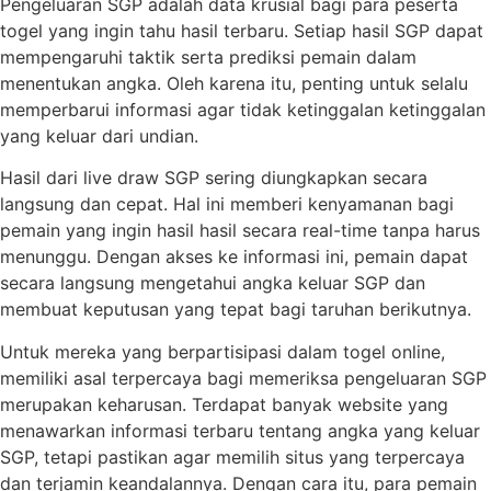
Pengeluaran SGP adalah data krusial bagi para peserta
togel yang ingin tahu hasil terbaru. Setiap hasil SGP dapat
mempengaruhi taktik serta prediksi pemain dalam
menentukan angka. Oleh karena itu, penting untuk selalu
memperbarui informasi agar tidak ketinggalan ketinggalan
yang keluar dari undian.
Hasil dari live draw SGP sering diungkapkan secara
langsung dan cepat. Hal ini memberi kenyamanan bagi
pemain yang ingin hasil hasil secara real-time tanpa harus
menunggu. Dengan akses ke informasi ini, pemain dapat
secara langsung mengetahui angka keluar SGP dan
membuat keputusan yang tepat bagi taruhan berikutnya.
Untuk mereka yang berpartisipasi dalam togel online,
memiliki asal terpercaya bagi memeriksa pengeluaran SGP
merupakan keharusan. Terdapat banyak website yang
menawarkan informasi terbaru tentang angka yang keluar
SGP, tetapi pastikan agar memilih situs yang terpercaya
dan terjamin keandalannya. Dengan cara itu, para pemain