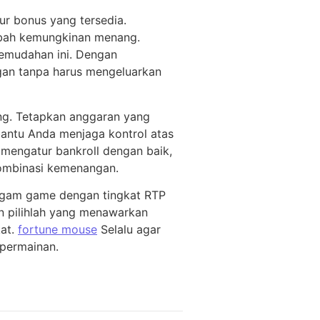
tur bonus yang tersedia.
ambah kemungkinan menang.
emudahan ini. Dengan
an tanpa harus mengeluarkan
ring. Tetapkan anggaran yang
bantu Anda menjaga kontrol atas
mengatur bankroll dengan baik,
kombinasi kemenangan.
ragam game dengan tingkat RTP
an pilihlah yang menawarkan
kat.
fortune mouse
Selalu agar
 permainan.