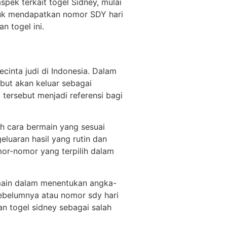
spek terkait togel Sidney, mulai
ntuk mendapatkan nomor SDY hari
 togel ini.
cinta judi di Indonesia. Dalam
but akan keluar sebagai
l tersebut menjadi referensi bagi
ih cara bermain yang sesuai
eluaran hasil yang rutin dan
mor-nomor yang terpilih dalam
pemain dalam menentukan angka-
ebelumnya atau nomor sdy hari
n togel sidney sebagai salah