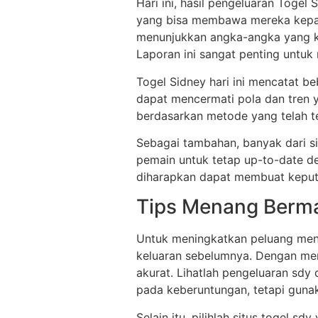
Hari ini, hasil pengeluaran Tog
yang bisa membawa mereka kepada
menunjukkan angka-angka yang k
Laporan ini sangat penting unt
Togel Sidney hari ini mencatat b
dapat mencermati pola dan tren 
berdasarkan metode yang telah te
Sebagai tambahan, banyak dari si
pemain untuk tetap up-to-date d
diharapkan dapat membuat keput
Tips Menang Berma
Untuk meningkatkan peluang mena
keluaran sebelumnya. Dengan mem
akurat. Lihatlah pengeluaran sdy
pada keberuntungan, tetapi gunak
Selain itu, pilihlah situs togel s