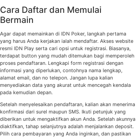
Cara Daftar dan Memulai
Bermain
Agar dapat memainkan di IDN Poker, langkah pertama
yang harus Anda kerjakan ialah mendaftar. Akses website
resmi IDN Play serta cari opsi untuk registrasi. Biasanya,
terdapat button yang mudah ditemukan bagi memperoleh
proses pendaftaran. Lengkapi form registrasi dengan
informasi yang diperlukan, contohnya nama lengkap,
alamat email, dan no telepon. Jangan lupa kalian
menyediakan data yang akurat untuk mencegah kendala
pada kemudian depan.
Setelah menyelesaikan pendaftaran, kalian akan menerima
konfirmasi dari surel maupun SMS. Ikuti petunjuk yang
diberikan untuk mengaktifkan akun Anda. Setelah akunnya
diaktifkan, tahap selanjutnya adalah menjalankan deposit.
Pilih cara pembayaran yang Anda inginkan, dan pastikan