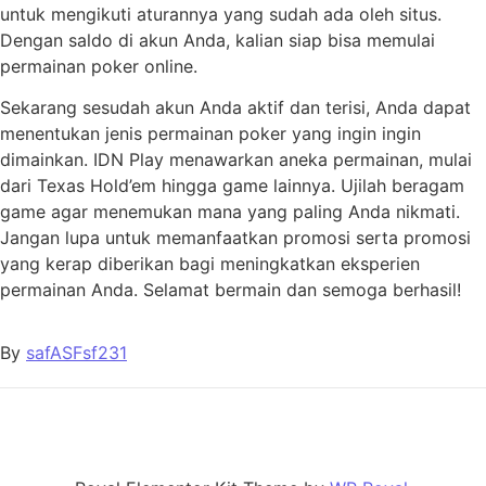
untuk mengikuti aturannya yang sudah ada oleh situs.
Dengan saldo di akun Anda, kalian siap bisa memulai
permainan poker online.
Sekarang sesudah akun Anda aktif dan terisi, Anda dapat
menentukan jenis permainan poker yang ingin ingin
dimainkan. IDN Play menawarkan aneka permainan, mulai
dari Texas Hold’em hingga game lainnya. Ujilah beragam
game agar menemukan mana yang paling Anda nikmati.
Jangan lupa untuk memanfaatkan promosi serta promosi
yang kerap diberikan bagi meningkatkan eksperien
permainan Anda. Selamat bermain dan semoga berhasil!
By
safASFsf231