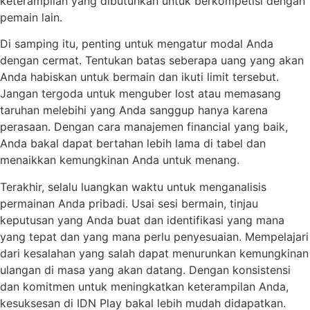
keterampilan yang dibutuhkan untuk berkompetisi dengan
pemain lain.
Di samping itu, penting untuk mengatur modal Anda
dengan cermat. Tentukan batas seberapa uang yang akan
Anda habiskan untuk bermain dan ikuti limit tersebut.
Jangan tergoda untuk menguber lost atau memasang
taruhan melebihi yang Anda sanggup hanya karena
perasaan. Dengan cara manajemen financial yang baik,
Anda bakal dapat bertahan lebih lama di tabel dan
menaikkan kemungkinan Anda untuk menang.
Terakhir, selalu luangkan waktu untuk menganalisis
permainan Anda pribadi. Usai sesi bermain, tinjau
keputusan yang Anda buat dan identifikasi yang mana
yang tepat dan yang mana perlu penyesuaian. Mempelajari
dari kesalahan yang salah dapat menurunkan kemungkinan
ulangan di masa yang akan datang. Dengan konsistensi
dan komitmen untuk meningkatkan keterampilan Anda,
kesuksesan di IDN Play bakal lebih mudah didapatkan.