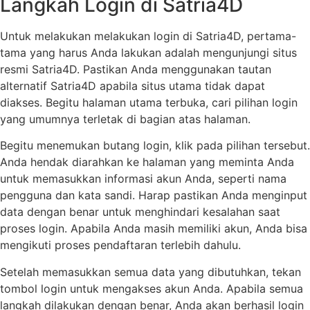
Langkah Login di Satria4D
Untuk melakukan melakukan login di Satria4D, pertama-
tama yang harus Anda lakukan adalah mengunjungi situs
resmi Satria4D. Pastikan Anda menggunakan tautan
alternatif Satria4D apabila situs utama tidak dapat
diakses. Begitu halaman utama terbuka, cari pilihan login
yang umumnya terletak di bagian atas halaman.
Begitu menemukan butang login, klik pada pilihan tersebut.
Anda hendak diarahkan ke halaman yang meminta Anda
untuk memasukkan informasi akun Anda, seperti nama
pengguna dan kata sandi. Harap pastikan Anda menginput
data dengan benar untuk menghindari kesalahan saat
proses login. Apabila Anda masih memiliki akun, Anda bisa
mengikuti proses pendaftaran terlebih dahulu.
Setelah memasukkan semua data yang dibutuhkan, tekan
tombol login untuk mengakses akun Anda. Apabila semua
langkah dilakukan dengan benar, Anda akan berhasil login