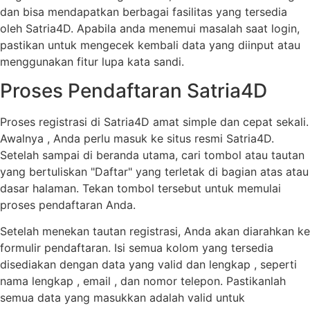
dan bisa mendapatkan berbagai fasilitas yang tersedia
oleh Satria4D. Apabila anda menemui masalah saat login,
pastikan untuk mengecek kembali data yang diinput atau
menggunakan fitur lupa kata sandi.
Proses Pendaftaran Satria4D
Proses registrasi di Satria4D amat simple dan cepat sekali.
Awalnya , Anda perlu masuk ke situs resmi Satria4D.
Setelah sampai di beranda utama, cari tombol atau tautan
yang bertuliskan "Daftar" yang terletak di bagian atas atau
dasar halaman. Tekan tombol tersebut untuk memulai
proses pendaftaran Anda.
Setelah menekan tautan registrasi, Anda akan diarahkan ke
formulir pendaftaran. Isi semua kolom yang tersedia
disediakan dengan data yang valid dan lengkap , seperti
nama lengkap , email , dan nomor telepon. Pastikanlah
semua data yang masukkan adalah valid untuk