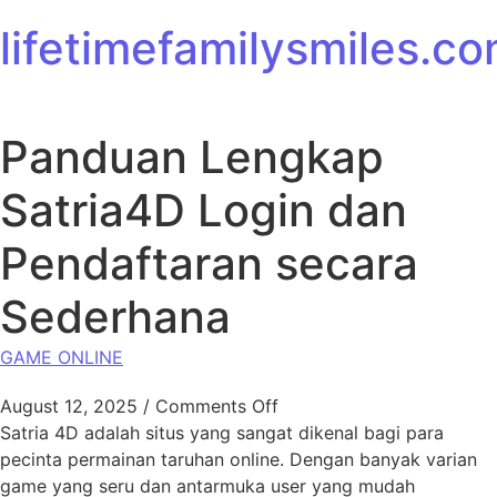
Skip to content
lifetimefamilysmiles.c
Panduan Lengkap
Satria4D Login dan
Pendaftaran secara
Sederhana
GAME ONLINE
on Panduan Lengkap Satr
August 12, 2025
/
Comments Off
Satria 4D adalah situs yang sangat dikenal bagi para
pecinta permainan taruhan online. Dengan banyak varian
game yang seru dan antarmuka user yang mudah