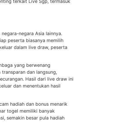
nting terkait Live Sgp, termasuk
 negara-negara Asia lainnya.
tiap peserta biasanya memilih
eluar dalam live draw, peserta
lembaga yang berwenang
a transparan dan langsung,
urangan. Hasil dari live draw ini
eluar dan menentukan hasil
acam hadiah dan bonus menarik
ar togel memiliki banyak
i, semakin besar pula hadiah