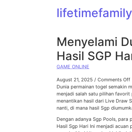
Skip to content
lifetimefamil
Menyelami Du
Hasil SGP Har
GAME ONLINE
August 21, 2025
/
Comments Off
Dunia permainan togel semakin m
menjadi salah satu pilihan favor
menantikan hasil dari Live Draw 
nanti, di mana hasil Sgp diumum
Dengan adanya Sgp Pools, para p
Hasil Sgp Hari Ini menjadi acua