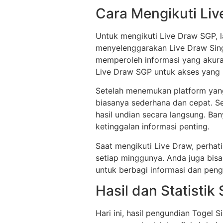
Cara Mengikuti Li
Untuk mengikuti Live Draw SGP, l
menyelenggarakan Live Draw Singa
memperoleh informasi yang akura
Live Draw SGP untuk akses yang 
Setelah menemukan platform yang 
biasanya sederhana dan cepat. Se
hasil undian secara langsung. Bany
ketinggalan informasi penting.
Saat mengikuti Live Draw, perhat
setiap minggunya. Anda juga bis
untuk berbagi informasi dan pen
Hasil dan Statistik 
Hari ini, hasil pengundian Toge