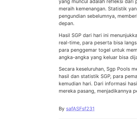
yang muncul adalah refleksi dar
meraih kemenangan. Statistik yan
pengundian sebelumnya, memberi
depan.
Hasil SGP dari hari ini menunjuk
real-time, para peserta bisa lan
para penggemar togel untuk membu
angka-angka yang keluar bisa di
Secara keseluruhan, Sgp Pools m
hasil dan statistik SGP, para pe
kemudian hari. Dari informasi ha
mereka pasang, menjadikannya 
By
safASFsf231