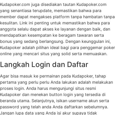
Kudapoker.com juga disediakan tautan Kudapoker.com
yang senantiasa terupdate, memastikan bahwa para
member dapat mengakses platform tanpa hambatan tanpa
kesulitan. Link ini penting untuk memastikan bahwa para
anggota selalu dapat akses ke layanan dengan baik, dan
mendapatkan kesempatan ke beragam tawaran serta
bonus yang sedang berlangsung. Dengan keunggulan ini,
Kudapoker adalah pilihan ideal bagi para penggemar poker
online yang mencari situs yang solid serta memuaskan.
Langkah Login dan Daftar
Agar bisa masuk ke permainan pada Kudapoker, tahap
pertama yang perlu perlu Anda lakukan adalah melakukan
proses login. Anda harus mengunjungi situs resmi
Kudapoker dan menekan button login yang tersedia di
beranda utama. Selanjutnya, isikan username akun serta
password yang telah anda Anda daftarkan sebelumnya.
Jangan lupa data yang Anda isi akur supaya tidak