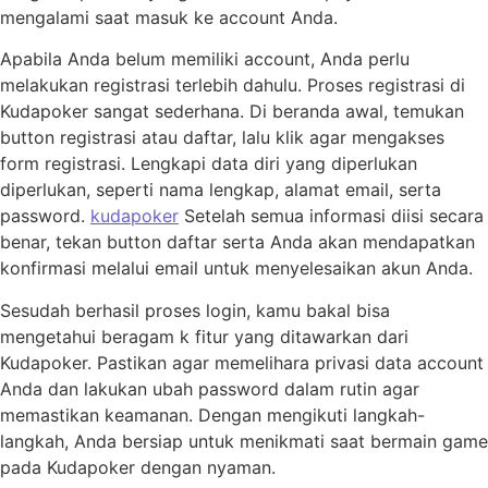
mengalami saat masuk ke account Anda.
Apabila Anda belum memiliki account, Anda perlu
melakukan registrasi terlebih dahulu. Proses registrasi di
Kudapoker sangat sederhana. Di beranda awal, temukan
button registrasi atau daftar, lalu klik agar mengakses
form registrasi. Lengkapi data diri yang diperlukan
diperlukan, seperti nama lengkap, alamat email, serta
password.
kudapoker
Setelah semua informasi diisi secara
benar, tekan button daftar serta Anda akan mendapatkan
konfirmasi melalui email untuk menyelesaikan akun Anda.
Sesudah berhasil proses login, kamu bakal bisa
mengetahui beragam k fitur yang ditawarkan dari
Kudapoker. Pastikan agar memelihara privasi data account
Anda dan lakukan ubah password dalam rutin agar
memastikan keamanan. Dengan mengikuti langkah-
langkah, Anda bersiap untuk menikmati saat bermain game
pada Kudapoker dengan nyaman.