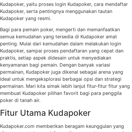
Kudapoker, yaitu proses login Kudapoker, cara mendaftar
Kudapoker, serta pentingnya menggunakan tautan
Kudapoker yang resmi.
Bagi para pemain poker, mengerti dan memanfaatkan
semua kemudahan yang tersedia di Kudapoker amat
penting. Mulai dari kemudahan dalam melakukan login
Kudapoker, sampai proses pendaftaran yang cepat dan
praktis, setiap aspek didesain untuk menyediakan
kenyamanan bagi pemain. Dengan banyak variasi
permainan, Kudapoker juga dikenal sebagai arena yang
ideal untuk mengeksplorasi berbagai opsi dan strategi
permainan. Mari kita simak lebih lanjut fitur-fitur fitur yang
membuat Kudapoker pilihan favorit bagi para penggila
poker di tanah air.
Fitur Utama Kudapoker
Kudapoker.com memberikan beragam keunggulan yang