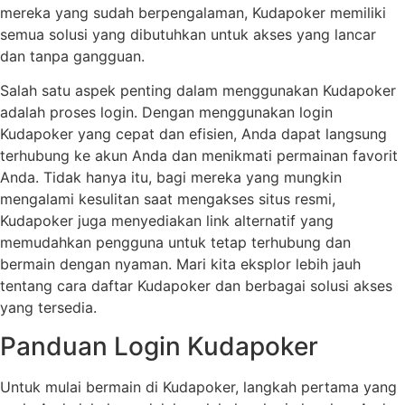
mereka yang sudah berpengalaman, Kudapoker memiliki
semua solusi yang dibutuhkan untuk akses yang lancar
dan tanpa gangguan.
Salah satu aspek penting dalam menggunakan Kudapoker
adalah proses login. Dengan menggunakan login
Kudapoker yang cepat dan efisien, Anda dapat langsung
terhubung ke akun Anda dan menikmati permainan favorit
Anda. Tidak hanya itu, bagi mereka yang mungkin
mengalami kesulitan saat mengakses situs resmi,
Kudapoker juga menyediakan link alternatif yang
memudahkan pengguna untuk tetap terhubung dan
bermain dengan nyaman. Mari kita eksplor lebih jauh
tentang cara daftar Kudapoker dan berbagai solusi akses
yang tersedia.
Panduan Login Kudapoker
Untuk mulai bermain di Kudapoker, langkah pertama yang