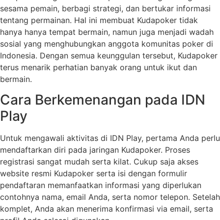
sesama pemain, berbagi strategi, dan bertukar informasi
tentang permainan. Hal ini membuat Kudapoker tidak
hanya hanya tempat bermain, namun juga menjadi wadah
sosial yang menghubungkan anggota komunitas poker di
Indonesia. Dengan semua keunggulan tersebut, Kudapoker
terus menarik perhatian banyak orang untuk ikut dan
bermain.
Cara Berkemenangan pada IDN
Play
Untuk mengawali aktivitas di IDN Play, pertama Anda perlu
mendaftarkan diri pada jaringan Kudapoker. Proses
registrasi sangat mudah serta kilat. Cukup saja akses
website resmi Kudapoker serta isi dengan formulir
pendaftaran memanfaatkan informasi yang diperlukan
contohnya nama, email Anda, serta nomor telepon. Setelah
komplet, Anda akan menerima konfirmasi via email, serta