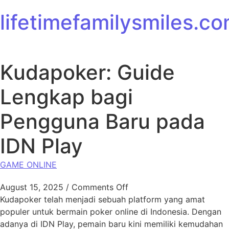
Skip to content
lifetimefamilysmiles.c
Kudapoker: Guide
Lengkap bagi
Pengguna Baru pada
IDN Play
GAME ONLINE
on Kudapoker: Guide Len
August 15, 2025
/
Comments Off
Kudapoker telah menjadi sebuah platform yang amat
populer untuk bermain poker online di Indonesia. Dengan
adanya di IDN Play, pemain baru kini memiliki kemudahan