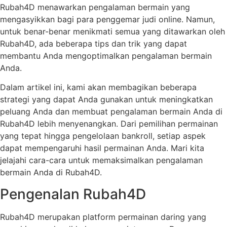
Rubah4D menawarkan pengalaman bermain yang
mengasyikkan bagi para penggemar judi online. Namun,
untuk benar-benar menikmati semua yang ditawarkan oleh
Rubah4D, ada beberapa tips dan trik yang dapat
membantu Anda mengoptimalkan pengalaman bermain
Anda.
Dalam artikel ini, kami akan membagikan beberapa
strategi yang dapat Anda gunakan untuk meningkatkan
peluang Anda dan membuat pengalaman bermain Anda di
Rubah4D lebih menyenangkan. Dari pemilihan permainan
yang tepat hingga pengelolaan bankroll, setiap aspek
dapat mempengaruhi hasil permainan Anda. Mari kita
jelajahi cara-cara untuk memaksimalkan pengalaman
bermain Anda di Rubah4D.
Pengenalan Rubah4D
Rubah4D merupakan platform permainan daring yang