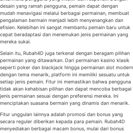
desain yang ramah pengguna, pemain dapat dengan
mudah menavigasi melalui berbagai permainan, membuat
pengalaman bermain menjadi lebih menyenangkan dan
efisien. Kelebihan ini sangat membantu pemain baru untuk
cepat beradaptasi dan menemukan jenis permainan yang
mereka sukai.
Selain itu, Rubah4D juga terkenal dengan beragam pilihan
permainan yang ditawarkan. Dari permainan kasino klasik
seperti poker dan blackjack hingga permainan slot modern
dengan tema menarik, platform ini memiliki sesuatu untuk
setiap jenis pemain. Fitur ini memastikan bahwa pengguna
tidak akan kehabisan pilihan dan dapat mencoba berbagai
jenis permainan sesuai dengan preferensi mereka. Ini
menciptakan suasana bermain yang dinamis dan menarik.
Fitur unggulan lainnya adalah promosi dan bonus yang
secara reguler diberikan kepada para pemain. Rubah4D
menyediakan berbagai macam bonus, mulai dari bonus