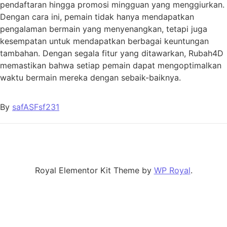
pendaftaran hingga promosi mingguan yang menggiurkan.
Dengan cara ini, pemain tidak hanya mendapatkan
pengalaman bermain yang menyenangkan, tetapi juga
kesempatan untuk mendapatkan berbagai keuntungan
tambahan. Dengan segala fitur yang ditawarkan, Rubah4D
memastikan bahwa setiap pemain dapat mengoptimalkan
waktu bermain mereka dengan sebaik-baiknya.
By
safASFsf231
Royal Elementor Kit Theme by
WP Royal
.