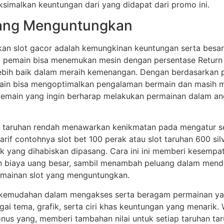
imalkan keuntungan dari yang didapat dari promo ini.
Yang Menguntungkan
an slot gacor adalah kemungkinan keuntungan serta besar
ara pemain bisa menemukan mesin dengan persentase Return
ebih baik dalam meraih kemenangan. Dengan berdasarkan p
ain bisa mengoptimalkan pengalaman bermain dan masih men
emain yang ingin berharap melakukan permainan dalam an
lot taruhan rendah menawarkan kenikmatan pada mengatur 
arif contohnya slot bet 100 perak atau slot taruhan 600 sil
yang dihabiskan dipasang. Cara ini ini memberi kesempat
an biaya uang besar, sambil menambah peluang dalam men
rmainan slot yang menguntungkan.
an kemudahan dalam mengakses serta beragam permainan ya
ai tema, grafik, serta ciri khas keuntungan yang menarik.
onus yang, memberi tambahan nilai untuk setiap taruhan t