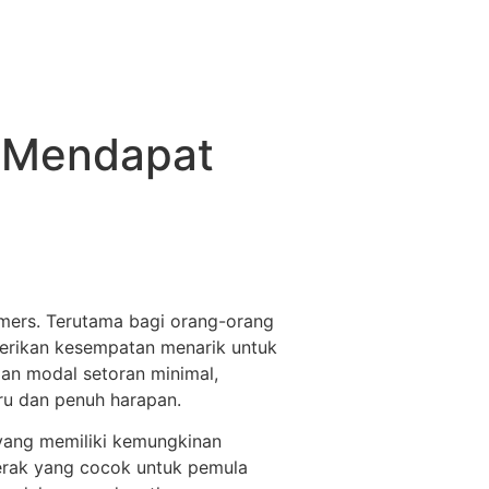
tu Mendapat
amers. Terutama bagi orang-orang
mberikan kesempatan menarik untuk
n modal setoran minimal,
ru dan penuh harapan.
yang memiliki kemungkinan
rak yang cocok untuk pemula