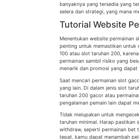
banyaknya yang tersedia yang ter
selera dan strategi, yang mana
Tutorial Website P
Menentukan website permainan sl
penting untuk memastikan untuk 
100 atau slot taruhan 200, kare
permainan sambil risiko yang bes
menarik dan promosi yang dapat
Saat mencari permainan slot gacor
yang lain. Di dalam jenis slot t
taruhan 200 gacor atau permainan
pengalaman pemain lain dapat me
Tidak melupakan untuk mengecek
taruhan minimal. Harap pastikan
withdraw, seperti permainan bet t
tepat, kamu dapat menambah pelu