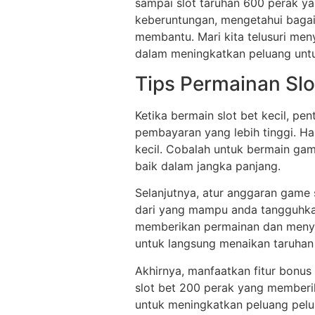
sampai slot taruhan 600 perak y
keberuntungan, mengetahui bagai
membantu. Mari kita telusuri meny
dalam meningkatkan peluang unt
Tips Permainan Slo
Ketika bermain slot bet kecil, pe
pembayaran yang lebih tinggi. H
kecil. Cobalah untuk bermain game
baik dalam jangka panjang.
Selanjutnya, atur anggaran game 
dari yang mampu anda tangguhka
memberikan permainan dan meny
untuk langsung menaikan taruhan
Akhirnya, manfaatkan fitur bonus 
slot bet 200 perak yang memberik
untuk meningkatkan peluang pel