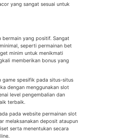
acor yang sangat sesuai untuk
 bermain yang positif. Sangat
minimal, seperti permainan bet
dget minim untuk menikmati
ingkali memberikan bonus yang
 game spesifik pada situs-situs
reka dengan menggunakan slot
enai level pengembalian dan
ik terbaik.
ada pada website permainan slot
gar melaksanakan deposit ataupun
 riset serta menentukan secara
ine.