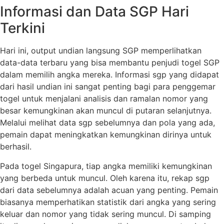
Informasi dan Data SGP Hari
Terkini
Hari ini, output undian langsung SGP memperlihatkan
data-data terbaru yang bisa membantu penjudi togel SGP
dalam memilih angka mereka. Informasi sgp yang didapat
dari hasil undian ini sangat penting bagi para penggemar
togel untuk menjalani analisis dan ramalan nomor yang
besar kemungkinan akan muncul di putaran selanjutnya.
Melalui melihat data sgp sebelumnya dan pola yang ada,
pemain dapat meningkatkan kemungkinan dirinya untuk
berhasil.
Pada togel Singapura, tiap angka memiliki kemungkinan
yang berbeda untuk muncul. Oleh karena itu, rekap sgp
dari data sebelumnya adalah acuan yang penting. Pemain
biasanya memperhatikan statistik dari angka yang sering
keluar dan nomor yang tidak sering muncul. Di samping