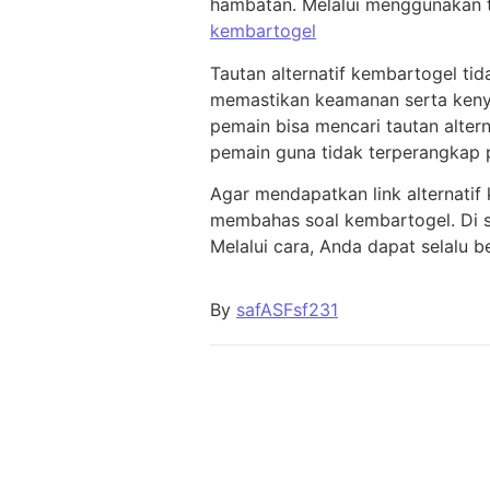
hambatan. Melalui menggunakan t
kembartogel
Tautan alternatif kembartogel tid
memastikan keamanan serta kenya
pemain bisa mencari tautan altern
pemain guna tidak terperangkap 
Agar mendapatkan link alternati
membahas soal kembartogel. Di s
Melalui cara, Anda dapat selalu
By
safASFsf231