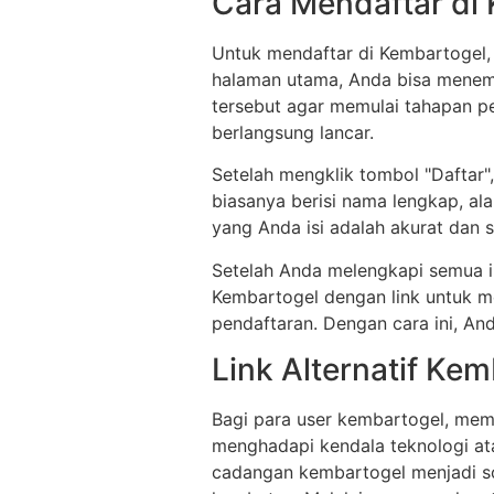
Cara Mendaftar di
Untuk mendaftar di Kembartogel,
halaman utama, Anda bisa menem
tersebut agar memulai tahapan pe
berlangsung lancar.
Setelah mengklik tombol "Daftar",
biasanya berisi nama lengkap, al
yang Anda isi adalah akurat dan s
Setelah Anda melengkapi semua inf
Kembartogel dengan link untuk me
pendaftaran. Dengan cara ini, An
Link Alternatif Ke
Bagi para user kembartogel, memil
menghadapi kendala teknologi atau
cadangan kembartogel menjadi sol