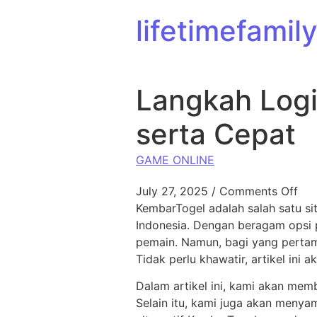
Skip to content
lifetimefamil
Langkah Logi
serta Cepat
GAME ONLINE
on 
July 27, 2025
/
Comments Off
KembarTogel adalah salah satu si
Indonesia. Dengan beragam opsi 
pemain. Namun, bagi yang pertam
Tidak perlu khawatir, artikel ini
Dalam artikel ini, kami akan mem
Selain itu, kami juga akan menya