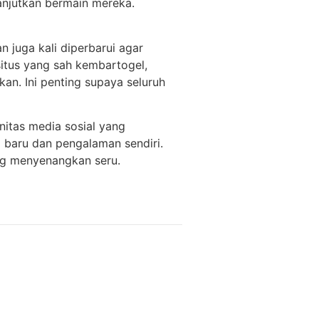
anjutkan bermain mereka.
 juga kali diperbarui agar
itus yang sah kembartogel,
an. Ini penting supaya seluruh
itas media sosial yang
 baru dan pengalaman sendiri.
ng menyenangkan seru.