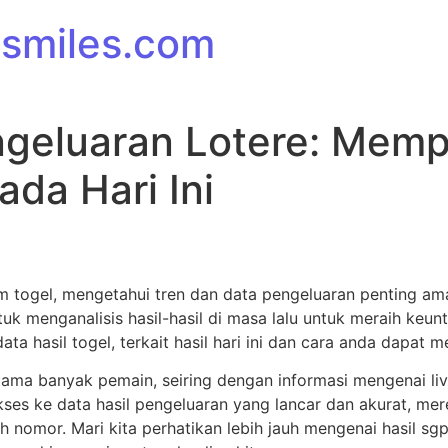
ysmiles.com
ngeluaran Lotere: Mempe
da Hari Ini
Informasi Pengeluaran Lotere: Mempelajari Pola dan Output
m togel, mengetahui tren dan data pengeluaran penting ama
k menganalisis hasil-hasil di masa lalu untuk meraih keunt
ata hasil togel, terkait hasil hari ini dan cara anda dapat
 utama banyak pemain, seiring dengan informasi mengenai l
akses ke data hasil pengeluaran yang lancar dan akurat, 
h nomor. Mari kita perhatikan lebih jauh mengenai hasil sgp