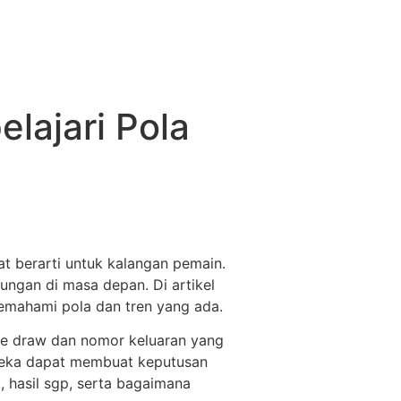
lajari Pola
 Pada Hari Ini
t berarti untuk kalangan pemain.
ungan di masa depan. Di artikel
 memahami pola dan tren yang ada.
ive draw dan nomor keluaran yang
mereka dapat membuat keputusan
, hasil sgp, serta bagaimana