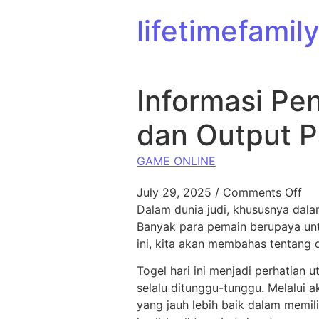
Skip to content
lifetimefamil
Informasi Pe
dan Output Pa
GAME ONLINE
on 
July 29, 2025
/
Comments Off
Dalam dunia judi, khususnya dala
Banyak para pemain berupaya untu
ini, kita akan membahas tentang d
Togel hari ini menjadi perhatian
selalu ditunggu-tunggu. Melalui 
yang jauh lebih baik dalam memili