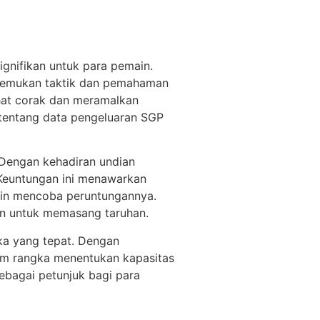
gnifikan untuk para pemain.
enemukan taktik dan pemahaman
ihat corak dan meramalkan
i tentang data pengeluaran SGP
. Dengan kehadiran undian
 Keuntungan ini menawarkan
ngin mencoba peruntungannya.
in untuk memasang taruhan.
gka yang tepat. Dengan
am rangka menentukan kapasitas
sebagai petunjuk bagi para