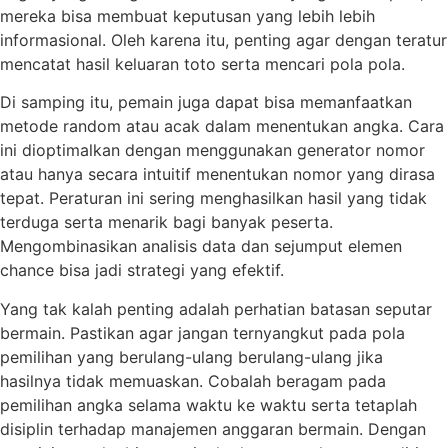
mereka bisa membuat keputusan yang lebih lebih
informasional. Oleh karena itu, penting agar dengan teratur
mencatat hasil keluaran toto serta mencari pola pola.
Di samping itu, pemain juga dapat bisa memanfaatkan
metode random atau acak dalam menentukan angka. Cara
ini dioptimalkan dengan menggunakan generator nomor
atau hanya secara intuitif menentukan nomor yang dirasa
tepat. Peraturan ini sering menghasilkan hasil yang tidak
terduga serta menarik bagi banyak peserta.
Mengombinasikan analisis data dan sejumput elemen
chance bisa jadi strategi yang efektif.
Yang tak kalah penting adalah perhatian batasan seputar
bermain. Pastikan agar jangan ternyangkut pada pola
pemilihan yang berulang-ulang berulang-ulang jika
hasilnya tidak memuaskan. Cobalah beragam pada
pemilihan angka selama waktu ke waktu serta tetaplah
disiplin terhadap manajemen anggaran bermain. Dengan