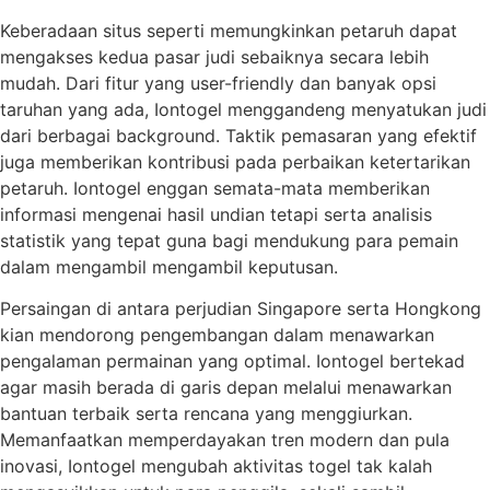
Keberadaan situs seperti memungkinkan petaruh dapat
mengakses kedua pasar judi sebaiknya secara lebih
mudah. Dari fitur yang user-friendly dan banyak opsi
taruhan yang ada, Iontogel menggandeng menyatukan judi
dari berbagai background. Taktik pemasaran yang efektif
juga memberikan kontribusi pada perbaikan ketertarikan
petaruh. Iontogel enggan semata-mata memberikan
informasi mengenai hasil undian tetapi serta analisis
statistik yang tepat guna bagi mendukung para pemain
dalam mengambil mengambil keputusan.
Persaingan di antara perjudian Singapore serta Hongkong
kian mendorong pengembangan dalam menawarkan
pengalaman permainan yang optimal. Iontogel bertekad
agar masih berada di garis depan melalui menawarkan
bantuan terbaik serta rencana yang menggiurkan.
Memanfaatkan memperdayakan tren modern dan pula
inovasi, Iontogel mengubah aktivitas togel tak kalah