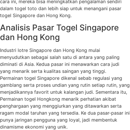
cara ini, mereka bisa meningkatkan pengalaman sendiri
dalam togel toto dan lebih siap untuk menangani pasar
togel Singapore dan Hong Kong.
Analisis Pasar Togel Singapore
dan Hong Kong
Industri lotre Singapore dan Hong Kong mulai
menyudutkan sebagai salah satu di antara yang paling
diminati di Asia. Kedua pasar ini menawarkan cara judi
yang menarik serta kualitas saingan yang tinggi.
Permainan togel Singapore dikenal sebab regulasi yang
gamblang serta proses undian yang rutin setiap rutin, yang
menjadikannya favorit untuk kalangan judi. Sementara itu,
Permainan togel Hongkong menarik perhatian akibat
penghargaan yang menggiurkan yang ditawarkan serta
ragam modal taruhan yang tersedia. Ke dua pasar-pasar ini
punya jaringan pengguna yang loyal, jadi membentuk
dinamisme ekonomi yang unik.