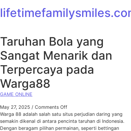
Skip to content
lifetimefamilysmiles.c
Taruhan Bola yang
Sangat Menarik dan
Terpercaya pada
Warga88
GAME ONLINE
on Taruhan Bola yang Sanga
May 27, 2025
/
Comments Off
Warga 88 adalah salah satu situs perjudian daring yang
semakin dikenal di antara pencinta taruhan di Indonesia.
Dengan beragam pilihan permainan, seperti bettingan