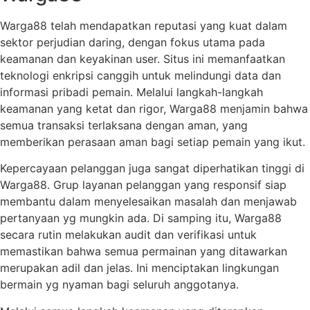
Warga88 telah mendapatkan reputasi yang kuat dalam
sektor perjudian daring, dengan fokus utama pada
keamanan dan keyakinan user. Situs ini memanfaatkan
teknologi enkripsi canggih untuk melindungi data dan
informasi pribadi pemain. Melalui langkah-langkah
keamanan yang ketat dan rigor, Warga88 menjamin bahwa
semua transaksi terlaksana dengan aman, yang
memberikan perasaan aman bagi setiap pemain yang ikut.
Kepercayaan pelanggan juga sangat diperhatikan tinggi di
Warga88. Grup layanan pelanggan yang responsif siap
membantu dalam menyelesaikan masalah dan menjawab
pertanyaan yg mungkin ada. Di samping itu, Warga88
secara rutin melakukan audit dan verifikasi untuk
memastikan bahwa semua permainan yang ditawarkan
merupakan adil dan jelas. Ini menciptakan lingkungan
bermain yg nyaman bagi seluruh anggotanya.