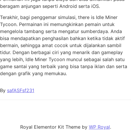
beragam anjungan seperti Android serta iOS.
Terakhir, bagi penggemar simulasi, there is Idle Miner
Tycoon. Permainan ini memungkinkan pemain untuk
mengelola tambang serta mengatur sumberdaya. Anda
bisa mendapatkan penghasilan bahkan ketika tidak aktif
bermain, sehingga amat cocok untuk dijalankan sambil
tidur. Dengan berbagai ciri yang menarik dan gameplay
yang lebih, Idle Miner Tycoon muncul sebagai salah satu
game santai yang terbaik yang bisa tanpa iklan dan serta
dengan grafik yang memukau.
By
safASFsf231
Royal Elementor Kit Theme by
WP Royal
.