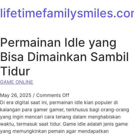
Skip to content
lifetimefamilysmiles.c
Permainan Idle yang
Bisa Dimainkan Sambil
Tidur
GAME ONLINE
on Permainan Idle yang Bisa
May 26, 2025
/
Comments Off
Di era digital saat ini, permainan idle kian populer di
kalangan para gamer gamer, terkhusus bagi orang-orang
yang ingin mencari cara tenang dalam menghabiskan
waktu, termasuk saat tidur. Game idle adalah jenis game
yang memungkinkan pemain agar mendapatkan